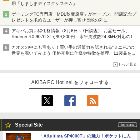
用「しましまディスクシステム」
ゲーミングPC専門店「MDL秋葉原店」がオープン、開店記念プ
レゼントを求めるユーザーが押し寄せ長蛇の列に
アキバお買い得価格情報（8月6日～7日調査） お盆セール、
Radeon RX 9070 XTが89,800円、水平周波数24.8kHz対応の17
型モニターが9,801円、暑さ指数連動セール ほか
カオスの中にも宝あり！買い手の通販力も試される“ミニPC”の
世界を覗いてみよう 価格帯別に仕様や特徴を整理、11製品をピ
ックアップ text by 石川 ひさよし
もっと見る
AKIBA PC Hotline! をフォローする
Special Site
「A&ultima SP4000T」の魅力！ポケットに入