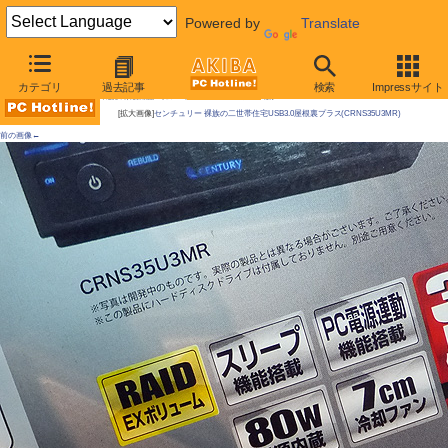
Powered by
Translate
AKIBA PC Hotline!
カテゴリ
過去記事
検索
Impressサイト
今週見つけた新製品：リムーバブルHDDケース/外付けケースほか
[拡大画像]
センチュリー 裸族の二世帯住宅USB3.0屋根裏プラス(CRNS35U3MR)
前の画像←