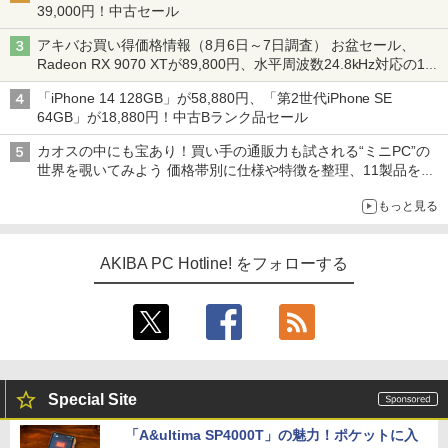
39,000円！中古セール
アキバお買い得価格情報（8月6日～7日調査） お盆セール、
Radeon RX 9070 XTが89,800円、水平周波数24.8kHz対応の17
型モニターが9,801円、暑さ指数連動セール ほか
「iPhone 14 128GB」が58,880円、「第2世代iPhone SE
64GB」が18,880円！中古Bランク品セール
カオスの中にも宝あり！買い手の通販力も試される“ミニPC”の
世界を覗いてみよう 価格帯別に仕様や特徴を整理、11製品をピ
ックアップ text by 石川 ひさよし
もっと見る
AKIBA PC Hotline! をフォローする
Special Site
「A&ultima SP4000T」の魅力！ポケットに入