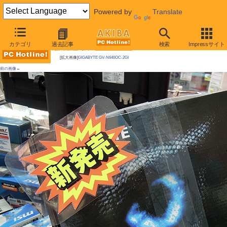
Powered by
Translate
AKIBA PC Hotline!
カテゴリ
過去記事
検索
Impressサイト
今週見つけた新製品：ビデオカード
[拡大画像]
GIGABYTE GV-N640OC-2GI
前の画像←