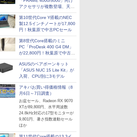
「FRAME 4000/5000」向け
アクセサリが複数登場、天然
木製パネルや背面コネクタ対
第10世代Core Y搭載のNEC
応トレイなど
製12.5インチノートが17,800
円！秋葉原で中古PCセール
第8世代Core搭載のミニ
PC「ProDesk 400 G4 DM」
が22,800円！秋葉原で中古
PCセール
ASUSのベアボーンキット
「ASUS NUC 15 Lite Kit」が
入荷、CPU別に3モデル
アキバお買い得価格情報（8
月6日～7日調査）
お盆セール、Radeon RX 9070
XTが89,800円、水平周波数
24.8kHz対応の17型モニターが
9,801円、暑さ指数連動セール
ほか
第11世代Core搭載の13.3イ