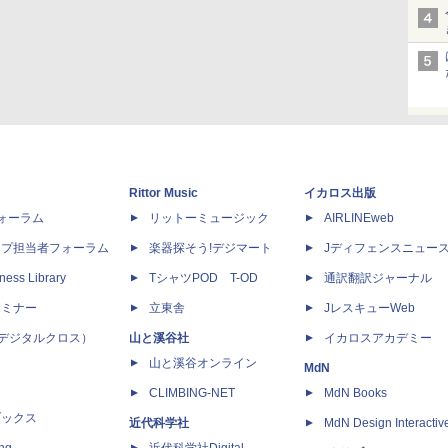
Rittor Music
イカロス出版
dフォーラム
リットーミュージック
AIRLINEweb
ップ担当者フォーラム
楽器探そう!デジマート
Jディフェンスニュー
ness Library
TシャツPOD T-OD
通訳翻訳ジャーナル
セミナー
立東舎
JレスキューWeb
 X（デジタルクロス）
山と溪谷社
イカロスアカデミー
山と溪谷オンライン
MdN
CLIMBING-NET
MdN Books
ブックス
近代科学社
MdN Design Interactiv