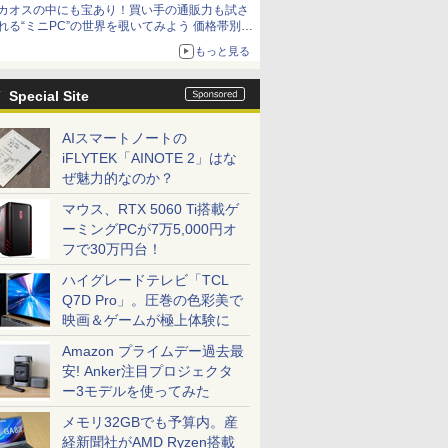
カオスの中にも宝あり！買い手の通販力も試さ
れる“ミニPC”の世界を覗いてみよう 価格帯別に
仕様や特徴を整理、11製品をピックアップ text
もっと見る
by 石川 ひさよし
Special Site
AIスマートノートの
iFLYTEK「AINOTE 2」はな
ぜ魅力的なのか？
マウス、RTX 5060 Ti搭載ゲ
ーミングPCが7万5,000円オ
フで30万円台！
ハイグレードテレビ「TCL
Q7D Pro」。圧巻の色彩美で
映画＆ゲームが極上体験に
Amazon プライムデー過去最
安! Anker注目プロジェクタ
ー3モデルを使ってみた
メモリ32GBでも予算内。産
経新聞社がAMD Ryzen搭載