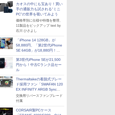
カオスの中にも宝あり！買い
手の通販力も試される“ミニ
PC”の世界を覗いてみよう
価格帯別に仕様や特徴を整理、
11製品をピックアップ text by
石川 ひさよし
「iPhone 14 128GB」が
58,880円、「第2世代iPhone
SE 64GB」が18,880円！中
古Bランク品セール
第3世代iPhone SEが21,500
円から！中古Cランク品セー
ル
Thermaltakeの着脱式ブレー
ド採用ファン「SWAFAN 120
EX INFINITY ARGB Sync」
に単品パッケージ
交換用リバースファンブレード
付属
CORSAIR製PCケース