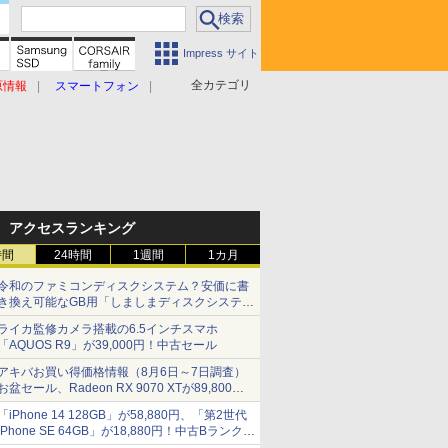
Impress サイト
全カテゴリ
原情報
スマートフォン
アクセスランキング
時間
24時間
1週間
1カ月
令和のファミコンディスクシステム？安価に書
き換え可能なGB用「しましまディスクシステ
ム」
ライカ監修カメラ搭載の6.5インチスマホ
「AQUOS R9」が39,000円！中古セール
アキバお買い得価格情報（8月6日～7日調査）
お盆セール、Radeon RX 9070 XTが89,800
円、水平周波数24.8kHz対応の17型モニターが
「iPhone 14 128GB」が58,880円、「第2世代
9,801円、暑さ指数連動セール ほか
iPhone SE 64GB」が18,880円！中古Bランク品
セール