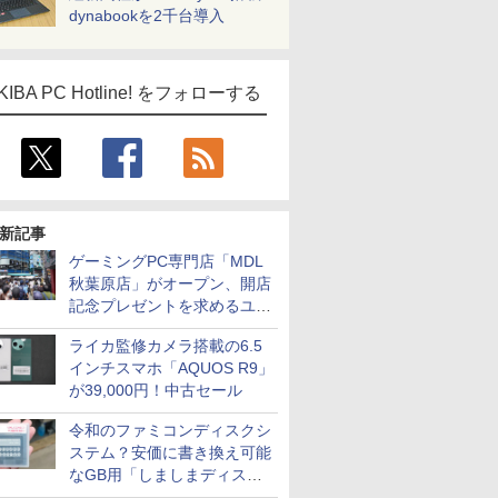
dynabookを2千台導入
KIBA PC Hotline! をフォローする
新記事
ゲーミングPC専門店「MDL
秋葉原店」がオープン、開店
記念プレゼントを求めるユー
ザーが押し寄せ長蛇の列に
ライカ監修カメラ搭載の6.5
インチスマホ「AQUOS R9」
が39,000円！中古セール
令和のファミコンディスクシ
ステム？安価に書き換え可能
なGB用「しましまディスク
システム」