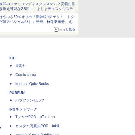
当選無効分
令和のファミコンディスクシステム？安価に書
き換え可能なGB用「しましまディスクシステ
ム」
はやぶさ50％オフの「新幹線eチケット（トク
だ値スペシャル28）」発売。秋冬乗車分、えき
ねっと限定
もっと見る
ICE
天海社
ス
Comic curea
impress QuickBooks
PUBFUN
パブファンセルフ
IPGネットワーク
TシャツPOD pTa.shop
カスタム写真集POD fabli
e