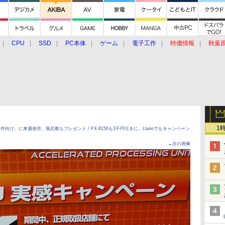
CPU
SSD
PC本体
ゲーム
電子工作
特価情報
秋葉
グルメ
イベント
価格動向
1
「自作向け」に来週発売、風呂敷もプレゼント / FX-8150も3千円引きに、Llanoでもキャンペーン
→次の画像