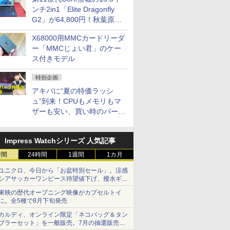
ンチ2in1「Elite Dragonfly
G2」が64,800円！秋葉原で
中古PCセール
X68000用MMCカードリーダ
ー「MMCじょい君」のケー
ス付きモデル
特別企画
アキバに“夏の特価ラッシ
ュ”到来！CPUもメモリもマ
ザーも安い、買い時のパーツ
は？【8月7日(金)22時配信】
Impress Watchシリーズ 人気記事
時間
24時間
1週間
1カ月
ユニクロ、今日から「お盆特別セール」。涼感
シアサッカーワンピース待望値下げ、撥水ギア
ショーツは1990円に
東映の歴代オープニング映像がカプセルトイ
に。全5種で8月下旬発売
カルディ、オンライン限定「ネコバッグ＆タン
ブラーセット」を一般販売。7月の抽選販売の