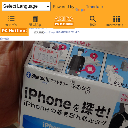
Powered by
Translate
AKIBA PC Hotline!
カテゴリ
過去記事
検索
Impressサイト
今週見つけた新製品：モバイルアクセサリー
[拡大画像]
ロジテック LBT-MPVRU01WH/RD
前の画像←