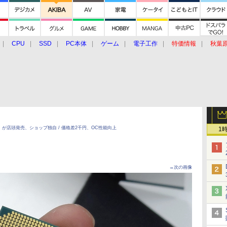
CPU
SSD
PC本体
ゲーム
電子工作
特価情報
秋葉
グルメ
イベント
価格動向
ge」が店頭発売、ショップ独自 / 価格差2千円、OC性能向上
1
→次の画像