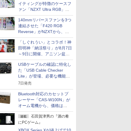
イティングが特徴のケースフ
ァン「NZXT Ultra RGB」が
発売、計8製品
140mmリバースファンを3つ
連結させた「F420 RGB
Reverse」がNZXTから、単
一フレーム採用
「しぐれうい」とコラボ！神
田明神「納涼祭り」が8月7日
～9日に開催、アニソン盆踊
りや屋台グルメなどもあり
USBケーブルの確認に特化し
た「USB Cable Checker
Lite」が登場、必要な機能を
凝縮しコンパクトに
7日発売
Bluetooth対応のカセットプ
レーヤー「CAS-W100N」が
オーム電機から、価格は
5,940円
石田賀津男の『酒の肴
連載
にPCゲーム』
XBOX Series Xが値上げで10