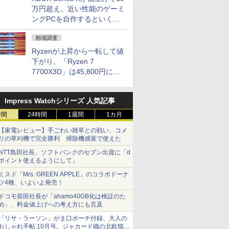
万円超え。近い性能のゲーミ
ングPCを自作するといくら
になる？
相場調査
Ryzenが上昇から一転して値
下がり、「Ryzen 7
7700X3D」は45,800円に急
落し「Ryzen 7 7800X3D」
との価格逆転解消 [8月前半の
Impress Watchシリーズ 人気記事
CPU価格]
時間
24時間
1週間
1カ月
【家電レビュー】手ごわい雑草との戦い、コメ
リの草刈機で完全勝利 掃除機感覚で使えた
NTT島田社長、ソフトバンクのセブン出資に「d
ポイント使えるようにして」
ミスド「Mrs. GREEN APPLE」のコラボドーナ
ツ4種、いよいよ発売！
ドコモ前田社長が「ahamo40GB化は検証のた
め」、料金値上げへの考え方にも言及
「リサ・ラーソン」がま口ポーチ付録、大人の
おしゃれ手帖 10月号。ジャカード織の北欧猫デ