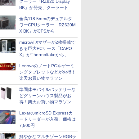
クーラー「RZ820 Display
BK」が発売、クーラートッ
プに5インチ液晶搭載
全高118.5mmのデュアルタ
ワーCPUクーラー「RZ620M
X BK」がCPSから
microATXマザーが2枚搭載で
きる巨大PCケース「CAPO
X」がThermaltakeから、カ
ラーは2色
LenovoのノートPCやゲーミ
ングタブレットなどがお得！
楽天お買い物マラソン
準固体モバイルバッテリーな
どグリーンハウス製品がお
得！楽天お買い物マラソン
LexarのmicroSD Expressカ
ードリーダーが入荷、価格は
7,500円
鮮やかなマルチゾーンRGBラ