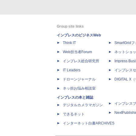
Group site links
インプレスのビジネスWeb
Think IT
SmartGri
Web担当者Forum
ネットショ
インプレス総合研究所
Impress Busi
IT Leaders
インプレス
ドローンジャーナル
DIGITAL
ネッ担お悩み相談室
インプレスの本と雑誌
インプレス
デジタルカメラマガジン
NextPublish
できるネット
インターネット白書ARCHIVES