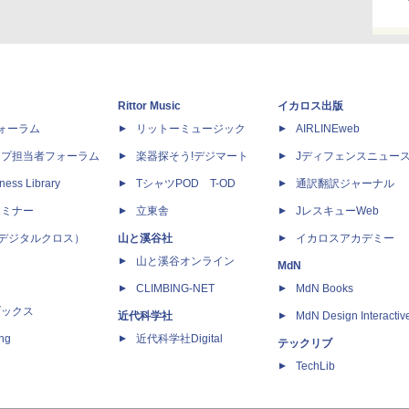
Rittor Music
イカロス出版
dフォーラム
リットーミュージック
AIRLINEweb
ップ担当者フォーラム
楽器探そう!デジマート
Jディフェンスニュー
ness Library
TシャツPOD T-OD
通訳翻訳ジャーナル
セミナー
立東舎
JレスキューWeb
 X（デジタルクロス）
山と溪谷社
イカロスアカデミー
山と溪谷オンライン
MdN
CLIMBING-NET
MdN Books
ブックス
近代科学社
MdN Design Interactiv
ing
近代科学社Digital
テックリブ
TechLib