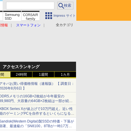
Impress サイト
全カテゴリ
原情報
スマートフォン
アクセスランキング
時間
24時間
1週間
1カ月
アキバお買い得価格情報（速報版） 【 調査日：
2026年8月6日 】
DDR5メモリの16GB×2枚組が今年最安の
39,980円、大容量の64GB×2枚組は一部が続騰
[8月前半のメモリ価格]
XBOX Series Xが値上げで10万円超え。近い性
能のゲーミングPCを自作するといくらになる？
【石田賀津男の『酒の肴にPCゲーム』】
Sandisk(Western Digital)製SSDの特価・下落が
顕著、最速級の「SN8100」8TBが一時17万円
割れ [8月前半のSSD価格]