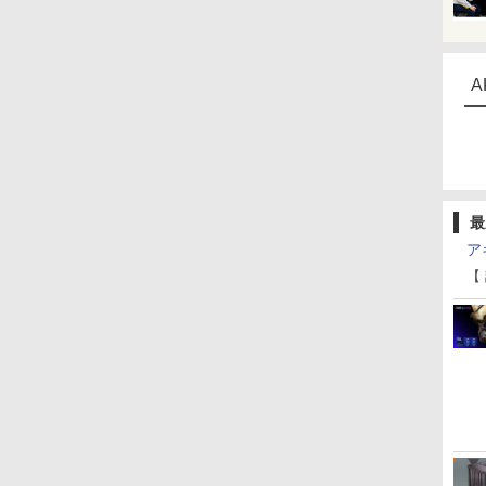
A
最
ア
【