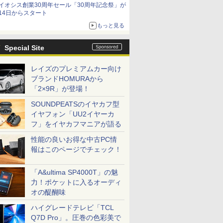
イオシス創業30周年セール「30周年記念祭」が
14日からスタート
もっと見る
Special Site
レイズのプレミアムカー向け
ブランドHOMURAから
「2×9R」が登場！
SOUNDPEATSのイヤカフ型
イヤフォン「UU2イヤーカ
フ」をイヤカフマニアが語る
性能の良いお得な中古PC情
報はこのページでチェック！
「A&ultima SP4000T」の魅
力！ポケットに入るオーディ
オの醍醐味
ハイグレードテレビ「TCL
Q7D Pro」。圧巻の色彩美で