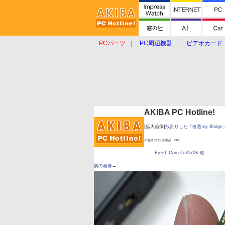
PCパーツ
PC周辺機器
ビデオカード
タブレット
おもしろグッズ
ショップ
AKIBA PC Hotline!
[拡大画像]
殻割りした「改造Ivy Brid
今週見つけた新製品：CPU
FreeT Core i5-3570K 改
前の画像←