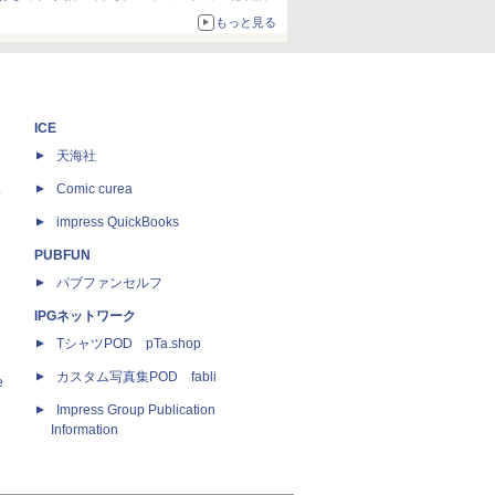
ザイン
もっと見る
ICE
天海社
ス
Comic curea
impress QuickBooks
PUBFUN
パブファンセルフ
IPGネットワーク
TシャツPOD pTa.shop
カスタム写真集POD fabli
e
Impress Group Publication
Information