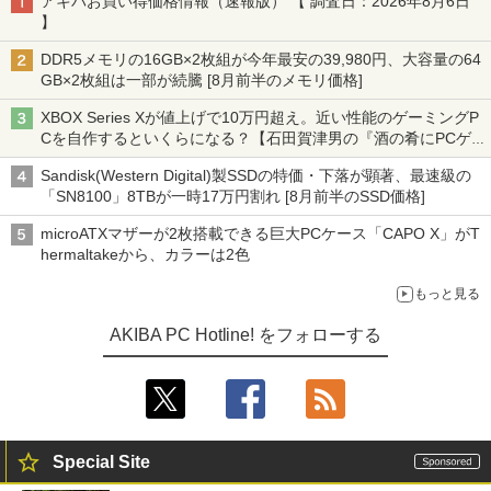
アキバお買い得価格情報（速報版） 【 調査日：2026年8月6日
】
DDR5メモリの16GB×2枚組が今年最安の39,980円、大容量の64
GB×2枚組は一部が続騰 [8月前半のメモリ価格]
XBOX Series Xが値上げで10万円超え。近い性能のゲーミングP
Cを自作するといくらになる？【石田賀津男の『酒の肴にPCゲ
ーム』】
Sandisk(Western Digital)製SSDの特価・下落が顕著、最速級の
「SN8100」8TBが一時17万円割れ [8月前半のSSD価格]
microATXマザーが2枚搭載できる巨大PCケース「CAPO X」がT
hermaltakeから、カラーは2色
もっと見る
AKIBA PC Hotline! をフォローする
Special Site