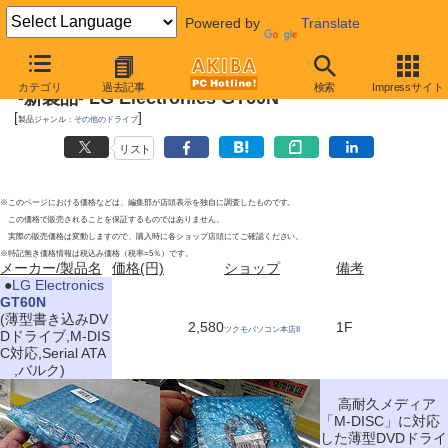
Powered by
Translate
2012年6月9日
カテゴリ
過去記事
検索
Impressサイト
-新製品- LG Electronics GT60N
[
]
製品ジャンル：
その他のドライブ
リスト
※このページにおける価格などは、編集部が店頭表示を独自に調査したものです。
この価格で販売されることを保証するものではありません。
実際の販売価格は変動しますので、購入時に各ショップ店頭にてご確認ください。
※特記無き価格情報は税込み価格（税率=5％）です。
メーカー/製品名
価格(円)
ショップ
備考
|
●
LG Electronics
GT60N
(薄型書き込みDV
2,580
1F
ツクモパソコン本店II
Dドライブ,M-DIS
C対応,Serial ATA
,バルク)
高耐久メディア
「M-DISC」に対応
した薄型DVDドライ