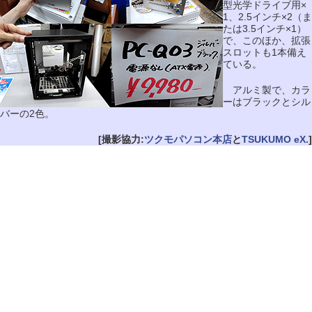
型光学ドライブ用×
1、2.5インチ×2（ま
たは3.5インチ×1）
で、このほか、拡張
スロットも1本備え
ている。
アルミ製で、カラ
ーはブラックとシル
バーの2色。
[撮影協力:
ツクモパソコン本店
と
TSUKUMO eX.
]