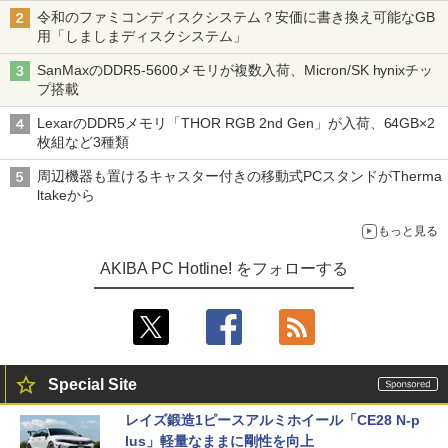
令和のファミコンディスクシステム？安価に書き換え可能なGB
用「しましまディスクシステム」
SanMaxのDDR5-5600メモリが複数入荷、Micron/SK hynixチッ
プ搭載
LexarのDDR5メモリ「THOR RGB 2nd Gen」が入荷、64GB×2
枚組など3種類
周辺機器も置けるキャスター付きの移動式PCスタンドがTherma
ltakeから
もっと見る
AKIBA PC Hotline! をフォローする
Special Site
レイズ鍛造1ピースアルミホイール「CE28 N-p
lus」軽量なままに剛性を向上