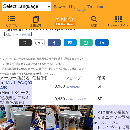
Powered by
Translate
2012年6月9日
カテゴリ
過去記事
検索
Impressサイト
-新製品- LIAN-LI PC-Q03 A/B
[
]
製品ジャンル：
ケース類
リスト
※このページにおける価格などは、編集部が店頭表示を独自に調査したものです。
この価格で販売されることを保証するものではありません。
実際の販売価格は変動しますので、購入時に各ショップ店頭にてご確認ください。
※特記無き価格情報は税込み価格（税率=5％）です。
メーカー/製品名
価格(円)
ショップ
備考
|
●
LIAN-LI
PC-Q03
9,980
5F
A/B
TSUKUMO eX.
(Mini-ITXケース,
電源無し,アルミ
9,980
3F
ツクモパソコン本店
製,黒色/銀色)
ATX電源が搭載で
きるミニタワー型Mi
ni-ITXケース。
ドライブベイは薄