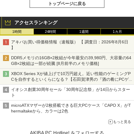
トップページに戻る
アクセスランキング
1時間
24時間
1週間
1カ月
アキバお買い得価格情報（速報版） 【 調査日：2026年8月6日
】
DDR5メモリの16GB×2枚組が今年最安の39,980円、大容量の64
GB×2枚組は一部が続騰 [8月前半のメモリ価格]
XBOX Series Xが値上げで10万円超え。近い性能のゲーミングP
Cを自作するといくらになる？【石田賀津男の『酒の肴にPCゲ
ーム』】
イオシス創業30周年セール「30周年記念祭」が14日からスター
ト
microATXマザーが2枚搭載できる巨大PCケース「CAPO X」がT
hermaltakeから、カラーは2色
もっと見る
AKIBA PC Hotline! をフォローする