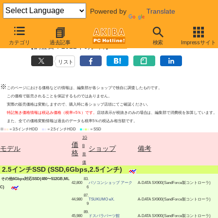
Powered by
Translate
その他6Gbps対応SSD最安値上位ショップ
カテゴリ
過去記事
検索
Impressサイト
【調査日：2012年6月7日】
リスト
※
このページにおける価格などの情報は、編集部が各ショップで独自に調査したものです。
この価格で販売されることを保証するものではありません。
実際の販売価格は変動しますので、購入時に各ショップ店頭にてご確認ください。
特記無き価格情報は税込み価格（税率=5％）です。
店頭表示が税抜きのみの場合は、編集部で消費税を加算しています。
また、全ての価格変動情報は過去のデータも税率5％の税込み相当額です。
※
■
■
＝3.5インチHDD
■
■
＝2.5インチHDD
■
■
■
■
＝SSD
1G
価
B
モデル
ショップ
備考
格
単
価
|
2.5インチSSD (SSD,6Gbps,2.5インチ)
|
その他6Gbps対応SSD(480〜512GB,ML
83.
42,800
パソコンショップ アーク
A-DATA SX900(SandForce製コントローラ)
C)
6
87.
44,980
TSUKUMO eX.
A-DATA SX900(SandForce製コントローラ)
9
89.
45,980
ドスパラパーツ館
A-DATA SX900(SandForce製コントローラ)