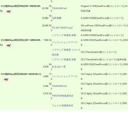
8
|
その他6Gbps対応SSD(240〜256GB,ML
61.
Kingston V+200(SandForce製コントローラ),24
15,780
TSUKUMO eX.
C)
6
0GB,特価
62.
15,980
浜田電機
A-DATA SX900(SandForce製コントローラ)
4
16,480
64.
SiliconPower V30(SandForce製コントローラ),2
PC DIY SHOP FreeT
4
40GB,特価
ソフマップ 秋葉原 本館
A-DATA SX900(SandForce製コントローラ)
|
その他6Gbps対応SSD(120〜128GB,ML
7,980
62.
A-DATA S510(SandForce製コントローラ),120G
パソコンショップ アーク
C)
3
B
ソフマップ 秋葉原 リユース
OCZ Petrol(Indilinx製コントローラ)
総合館
ソフマップ 秋葉原 本館
OCZ Petrol(Indilinx製コントローラ),週末特価
64.
A-DATA S510(SandForce製コントローラ),120G
8,199
あきばお〜零
1
B
|
その他6Gbps対応SSD(60〜64GB,MLC)
77.
OCZ Agility 3(SandForce製コントローラ),60G
4,980
パソコンショップ アーク
8
B
82.
OCZ Agility 3(SandForce製コントローラ),60G
5,280
TSUKUMO eX.
5
B
5,370
83.
OCZ Agility 3(SandForce製コントローラ),60G
TWOTOP秋葉原本店
9
B
OCZ Agility 3(SandForce製コントローラ),60G
フェイス 秋葉原本店
B