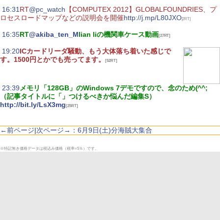
|
16:31
RT
@pc_watch
【COMPUTEX 2012】GLOBALFOUNDRIES、プ
ロセスロードマップなどの説明会を開催
http://j.mp/L80JXO
[2RT]
|
16:35
RT
@akiba_ten_M
lian liの機関車ケース動画
[27RT]
|
19:20
ICカードリーダ騒動、もう大体落ち着いた感じで
す。1500円とかでも売ってます。
[52RT]
|
23:39
メモリ「128GB」のWindows 7デモですので、念のため(^^;
（記事タイトルに「」つけるべきか悩んだ編集S）
http://bit.ly/LsX3mg
[25RT]
←前ページ
|
次ページ→：6月9日(土)分海賊大集合
※特記無き価格データは税込み価格（税率=5％）です。