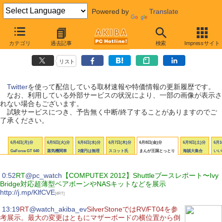
Powered by
Translate
AKIBA PC Hotline! Twitter更新履歴
カテゴリ
過去記事
検索
Impressサイト
【 更新日：2012年6月4日〜6月10日 】
リスト
Twitter
を使って配信している取材速報や特価情報の更新履歴です。
なお、利用している外部サービスの状況により、一部の画像が表示さ
れない場合もございます。
試験サービスにつき、予告無く中断/終了することがありますのでご
了承ください。
6月4日(月)分
6月5日(火)分
6月6日(水)分
6月7日(木)分
6月8日(金)分
6月9日(土)分
6月1
GeForce GT 640
蒸気機関車
2億円は無理
スコット氏
まんが王国とっとり
海賊大集合
いい
|
0:52
RT
@pc_watch
【COMPUTEX 2012】Shuttleブースレポート〜Ivy
Bridge対応超薄型ベアボーンやNASキットなどを展示
http://j.mp/KlfCVE
[4RT]
|
13:19
RT
@watch_akiba_ev
SilverStoneではRV/FT04を参
考展示。最大の変更はともにマザーボードの横位置から倒