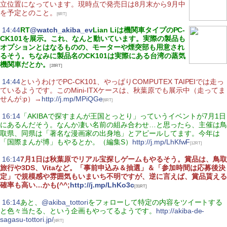
立位置になっています。現時点で発売日は8月末から9月中
を予定とのこと。
[6RT]
|
14:44
RT
@watch_akiba_ev
Lian Liは機関車タイプのPC-
CK101を展示。これ、なんと動いています。実際の製品も
オプションとはなるものの、モーターや煙突部も用意され
るそう。ちなみに製品名のCK101は実際にある台湾の蒸気
機関車だとか。
[28RT]
|
14:44
というわけでPC-CK101、やっぱりCOMPUTEX TAIPEIでは走っ
ているようです。このMini-ITXケースは、秋葉原でも展示中（走ってま
せんが:p）→
http://j.mp/MPiQGe
[6RT]
|
16:14
「AKIBAで探すまんが王国とっとり」っていうイベントが7月1日
にあるんだそう。なんか凄い名前の組み合わせ…と思ったら、主催は鳥
取県、同県は「著名な漫画家の出身地」とアピールしてます。今年は
「国際まんが博」もやるとか。（編集S）
http://j.mp/LhKfwF
[12RT]
|
16:14
7月1日は秋葉原でリアル宝探しゲームもやるそう。賞品は、鳥取
旅行や3DS、Vitaなど。「事前申込み＆抽選」＆「参加時間は応募後決
定」で規模感や雰囲気もいまいち不明ですが、逆に言えば、賞品貰える
確率も高い…かも(^^;
http://j.mp/LhKo3c
[31RT]
|
16:14
あと、
@akiba_tottori
をフォローして特定の内容をツイートする
と色々当たる、という企画もやってるようです。
http://akiba-de-
sagasu-tottori.jp/
[4RT]