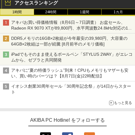
アクセスランキング
1時間
24時間
1週間
1カ月
アキバお買い得価格情報（8月6日～7日調査） お盆セール、
Radeon RX 9070 XTが89,800円、水平周波数24.8kHz対応の17
型モニターが9,801円、暑さ指数連動セール ほか
DDR5メモリの16GB×2枚組が今年最安の39,980円、大容量の
64GB×2枚組は一部が続騰 [8月前半のメモリ価格]
iPadでもそのまま使えるボールペン「STYLUS 2WAY」がエレコ
ムから、ゼブラと共同開発
アキバに“夏の特価ラッシュ”到来！CPUもメモリもマザーも安
い、買い時のパーツは？【8月7日(金)22時配信】
イオシス創業30周年セール「30周年記念祭」が14日からスター
ト
もっと見る
AKIBA PC Hotline! をフォローする