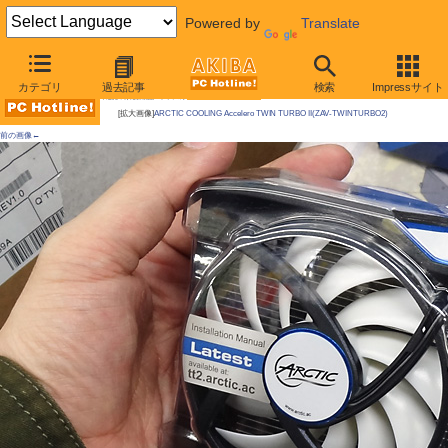
Powered by
Translate
AKIBA PC Hotline!
カテゴリ
過去記事
検索
Impressサイト
今週見つけた新製品：ファン/冷却関連製品
[拡大画像]
ARCTIC COOLING Accelero TWIN TURBO II(ZAV-TWINTURBO2)
前の画像←