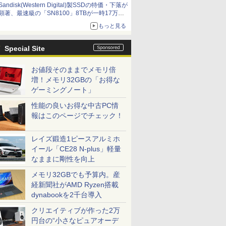
Sandisk(Western Digital)製SSDの特価・下落が
顕著、最速級の「SN8100」8TBが一時17万円
割れ [8月前半のSSD価格]
もっと見る
Special Site
お値段そのままでメモリ倍
増！メモリ32GBの「お得な
ゲーミングノート」
性能の良いお得な中古PC情
報はこのページでチェック！
レイズ鍛造1ピースアルミホ
イール「CE28 N-plus」軽量
なままに剛性を向上
メモリ32GBでも予算内。産
経新聞社がAMD Ryzen搭載
dynabookを2千台導入
クリエイティブが作った2万
円台の“小さなピュアオーデ