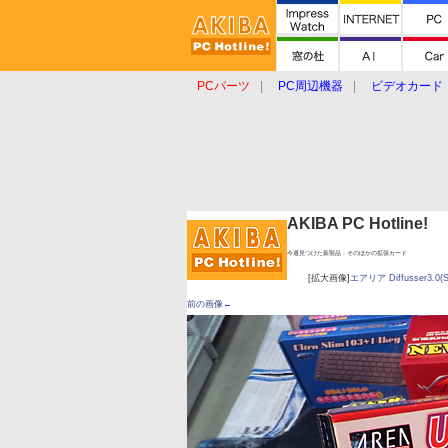
PCパーツ
PC周辺機器
ビデオカード
タブレット
おもしろグッズ
ショップ
AKIBA PC Hotline!
今週見つけた新製品：そのほかの拡張カード
[拡大画像]
エアリア Diffusser3.0(
前の画像←