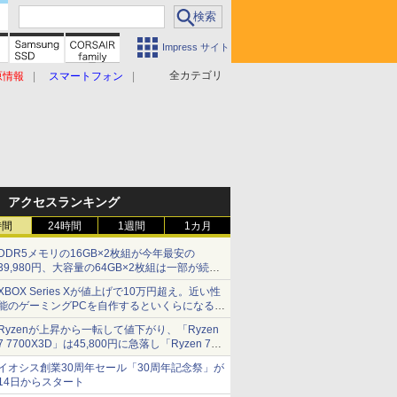
Impress サイト
全カテゴリ
原情報
スマートフォン
アクセスランキング
時間
24時間
1週間
1カ月
DDR5メモリの16GB×2枚組が今年最安の
39,980円、大容量の64GB×2枚組は一部が続騰
[8月前半のメモリ価格]
XBOX Series Xが値上げで10万円超え。近い性
能のゲーミングPCを自作するといくらになる？
【石田賀津男の『酒の肴にPCゲーム』】
Ryzenが上昇から一転して値下がり、「Ryzen
7 7700X3D」は45,800円に急落し「Ryzen 7
7800X3D」との価格逆転解消 [8月前半のCPU
イオシス創業30周年セール「30周年記念祭」が
価格]
14日からスタート