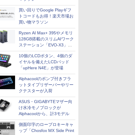
買い回りでGoogle Playギフ
トコードもお得！楽天市場お
買い物マラソン
Ryzen AI Max+ 395やメモリ
128GB搭載のスリムAIワーク
ステーション「EVO-X3」が
GMKtecから
10個のLCDボタン、4個のダ
イヤルを備えたLCDパッド
「upHere N4E」が登場
Alphacoolのポンプ付きフラ
ットタイプリザーバーやリー
クテスターが入荷
ASUS・GIGABYTEマザー向
け水冷モノブロックが
Alphacoolから、計3モデル
側面印字のロープロキーキャ
ップ「Chosfox MX Side Print