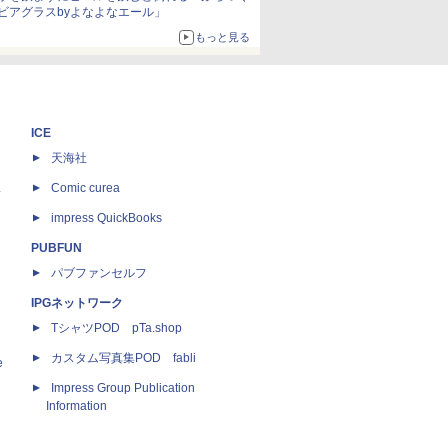
ビアグラスbyよなよなエール」
もっと見る
ICE
天海社
ス
Comic curea
impress QuickBooks
PUBFUN
パブファンセルフ
IPGネットワーク
TシャツPOD pTa.shop
カスタム写真集POD fabli
e
Impress Group Publication
Information