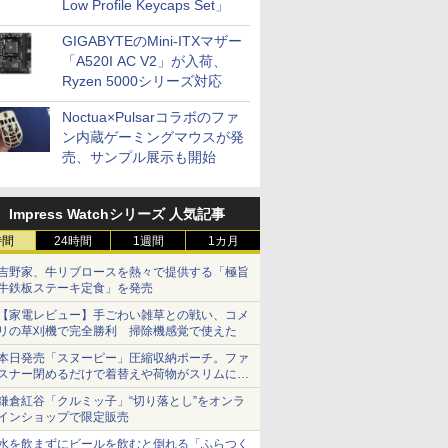
Low Profile Keycaps Set」
GIGABYTEのMini-ITXマザー
「A520I AC V2」が入荷、
Ryzen 5000シリーズ対応
Noctua×Pulsarコラボのファ
ン内蔵ゲーミングマウスが発
売、サンプル展示も開始
Impress Watchシリーズ 人気記事
時間
24時間
1週間
1カ月
吉野家、牛リブロースを熱々で提供する「極旨
牛鉄板ステーキ定食」を発売
【家電レビュー】手ごわい雑草との戦い、コメ
リの草刈機で完全勝利 掃除機感覚で使えた
本日発売「スヌーピー」圧縮収納ポーチ。ファ
スナー閉めるだけで着替えや荷物がスリムにま
とまる
鎌倉紅谷「クルミッ子」“切り落とし”をオンラ
インショップで限定販売
水を飲まずにビールを飲むと倒れる「ふらつく