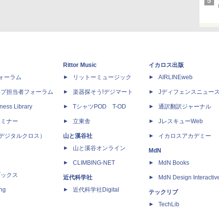
Rittor Music
イカロス出版
dフォーラム
リットーミュージック
AIRLINEweb
ップ担当者フォーラム
楽器探そう!デジマート
Jディフェンスニュー
ness Library
TシャツPOD T-OD
通訳翻訳ジャーナル
セミナー
立東舎
JレスキューWeb
 X（デジタルクロス）
山と溪谷社
イカロスアカデミー
山と溪谷オンライン
MdN
CLIMBING-NET
MdN Books
ブックス
近代科学社
MdN Design Interactiv
ing
近代科学社Digital
テックリブ
TechLib