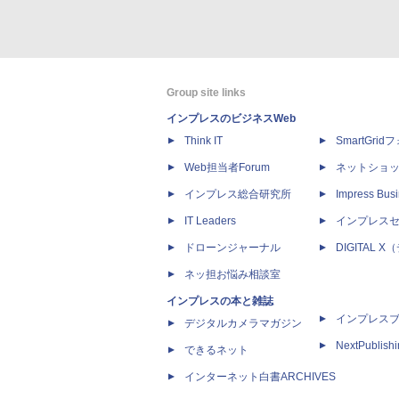
Group site links
インプレスのビジネスWeb
Think IT
SmartGri
Web担当者Forum
ネットショ
インプレス総合研究所
Impress Busi
IT Leaders
インプレス
ドローンジャーナル
DIGITAL
ネッ担お悩み相談室
インプレスの本と雑誌
インプレス
デジタルカメラマガジン
NextPublish
できるネット
インターネット白書ARCHIVES