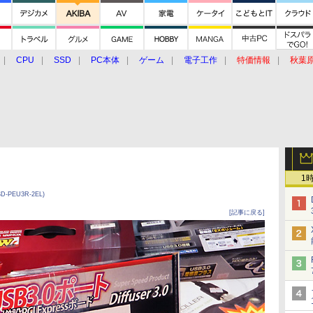
CPU
SSD
PC本体
ゲーム
電子工作
特価情報
秋葉
グルメ
イベント
価格動向
1
SD-PEU3R-2EL)
[記事に戻る]