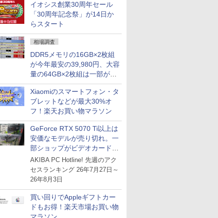
イオシス創業30周年セール
との価格逆転解消 [8月前半の
「30周年記念祭」が14日か
CPU価格]
らスタート
相場調査
DDR5メモリの16GB×2枚組
が今年最安の39,980円、大容
量の64GB×2枚組は一部が続
騰 [8月前半のメモリ価格]
Xiaomiのスマートフォン・タ
ブレットなどが最大30%オ
フ！楽天お買い物マラソン
GeForce RTX 5070 Ti以上は
安価なモデルが売り切れ。一
部ショップがビデオカードの
購入制限を実施したニュース
AKIBA PC Hotline! 先週のアク
が注目を集める
セスランキング 26年7月27日～
26年8月3日
買い回りでAppleギフトカー
ドもお得！楽天市場お買い物
マラソン