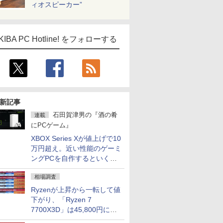
ィオスピーカー”
KIBA PC Hotline! をフォローする
新記事
石田賀津男の『酒の肴
連載
にPCゲーム』
XBOX Series Xが値上げで10
万円超え。近い性能のゲーミ
ングPCを自作するといくら
になる？
相場調査
Ryzenが上昇から一転して値
下がり、「Ryzen 7
7700X3D」は45,800円に急
落し「Ryzen 7 7800X3D」