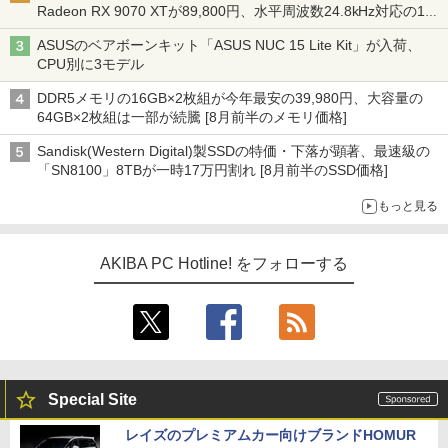
Radeon RX 9070 XTが89,800円、水平周波数24.8kHz対応の17
型モニターが9,801円、暑さ指数連動セール ほか
ASUSのベアボーンキット「ASUS NUC 15 Lite Kit」が入荷、
CPU別に3モデル
DDR5メモリの16GB×2枚組が今年最安の39,980円、大容量の
64GB×2枚組は一部が続騰 [8月前半のメモリ価格]
Sandisk(Western Digital)製SSDの特価・下落が顕著、最速級の
「SN8100」8TBが一時17万円割れ [8月前半のSSD価格]
もっと見る
AKIBA PC Hotline! をフォローする
Special Site
レイズのプレミアムカー向けブランドHOMUR