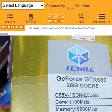
Powered by
Translate
AKIBA PC Hotline!
カテゴリ
過去記事
検索
Impressサイト
今週見つけた新製品：ビデオカード
[拡大画像]
InnoVISION GeForce GTX680 2GB GDDR5(C68V-1SDN-E5DSX)
前の画像←