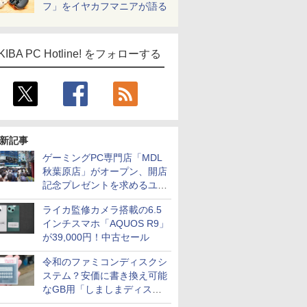
フ」をイヤカフマニアが語る
KIBA PC Hotline! をフォローする
新記事
ゲーミングPC専門店「MDL
秋葉原店」がオープン、開店
記念プレゼントを求めるユー
ザーが押し寄せ長蛇の列に
ライカ監修カメラ搭載の6.5
インチスマホ「AQUOS R9」
が39,000円！中古セール
令和のファミコンディスクシ
ステム？安価に書き換え可能
なGB用「しましまディスク
システム」