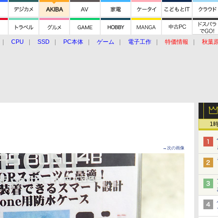
CPU
SSD
PC本体
ゲーム
電子工作
特価情報
秋葉
グルメ
イベント
価格動向
1
→次の画像