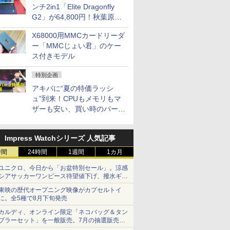
ンチ2in1「Elite Dragonfly
G2」が64,800円！秋葉原で
中古PCセール
X68000用MMCカードリーダ
ー「MMCじょい君」のケー
ス付きモデル
特別企画
アキバに“夏の特価ラッシ
ュ”到来！CPUもメモリもマ
ザーも安い、買い時のパーツ
は？【8月7日(金)22時配信】
Impress Watchシリーズ 人気記事
時間
24時間
1週間
1カ月
ユニクロ、今日から「お盆特別セール」。涼感
シアサッカーワンピース待望値下げ、撥水ギア
ショーツは1990円に
東映の歴代オープニング映像がカプセルトイ
に。全5種で8月下旬発売
カルディ、オンライン限定「ネコバッグ＆タン
ブラーセット」を一般販売。7月の抽選販売の
当選無効分