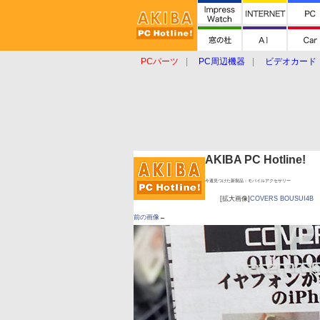
PCパーツ
PC周辺機器
ビデオカード
タブレット
おもしろグッズ
ショップ
AKIBA PC Hotline!
今週見つけた新製品：モバイルアクセサリー
[拡大画像]
COVERS BOUSUI4B
前の画像←