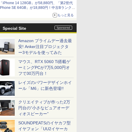
「iPhone 14 128GB」が58,880円、「第2世代
iPhone SE 64GB」が18,880円！中古Bランク品
セール
もっと見る
Special Site
Amazon プライムデー過去最
安! Anker注目プロジェクタ
ー3モデルを使ってみた
マウス、RTX 5060 Ti搭載ゲ
ーミングPCが7万5,000円オ
フで30万円台！
レイズのパワーデザインホイ
ール「M6」に新色登場!!
クリエイティブが作った2万
円台の“小さなピュアオーデ
ィオスピーカー”
SOUNDPEATSのイヤカフ型
イヤフォン「UU2イヤーカ