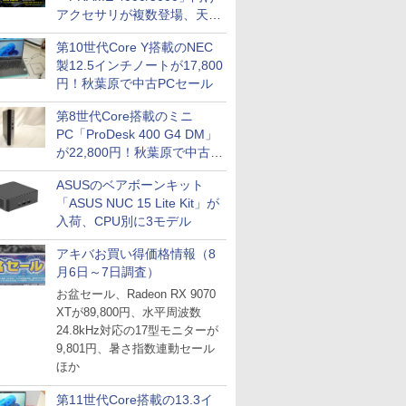
アクセサリが複数登場、天然
木製パネルや背面コネクタ対
第10世代Core Y搭載のNEC
応トレイなど
製12.5インチノートが17,800
円！秋葉原で中古PCセール
第8世代Core搭載のミニ
PC「ProDesk 400 G4 DM」
が22,800円！秋葉原で中古
PCセール
ASUSのベアボーンキット
「ASUS NUC 15 Lite Kit」が
入荷、CPU別に3モデル
アキバお買い得価格情報（8
月6日～7日調査）
お盆セール、Radeon RX 9070
XTが89,800円、水平周波数
24.8kHz対応の17型モニターが
9,801円、暑さ指数連動セール
ほか
第11世代Core搭載の13.3イ