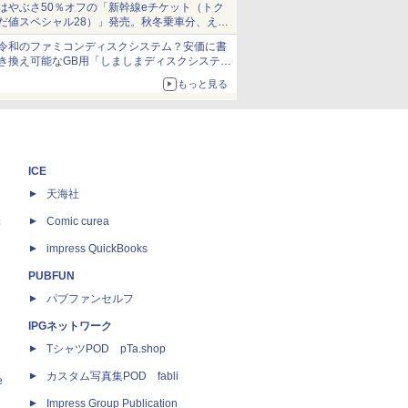
はやぶさ50％オフの「新幹線eチケット（トク
だ値スペシャル28）」発売。秋冬乗車分、えき
ねっと限定
令和のファミコンディスクシステム？安価に書
き換え可能なGB用「しましまディスクシステ
ム」
もっと見る
ICE
天海社
ス
Comic curea
impress QuickBooks
PUBFUN
パブファンセルフ
IPGネットワーク
TシャツPOD pTa.shop
カスタム写真集POD fabli
e
Impress Group Publication