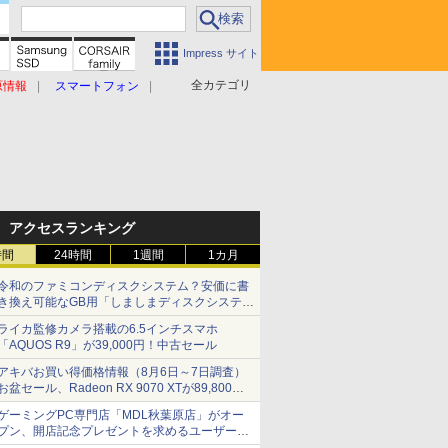
Impress サイト
全カテゴリ
原情報
スマートフォン
アクセスランキング
時間
24時間
1週間
1カ月
令和のファミコンディスクシステム？安価に書
き換え可能なGB用「しましまディスクシステ
ム」
ライカ監修カメラ搭載の6.5インチスマホ
「AQUOS R9」が39,000円！中古セール
アキバお買い得価格情報（8月6日～7日調査）
お盆セール、Radeon RX 9070 XTが89,800
円、水平周波数24.8kHz対応の17型モニターが
ゲーミングPC専門店「MDL秋葉原店」がオー
9,801円、暑さ指数連動セール ほか
プン、開店記念プレゼントを求めるユーザーが
押し寄せ長蛇の列に