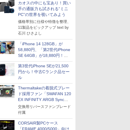
カオスの中にも宝あり！買い
手の通販力も試される“ミニ
PC”の世界を覗いてみよう
価格帯別に仕様や特徴を整理、
11製品をピックアップ text by
石川 ひさよし
「iPhone 14 128GB」が
58,880円、「第2世代iPhone
SE 64GB」が18,880円！中
古Bランク品セール
第3世代iPhone SEが21,500
円から！中古Cランク品セー
ル
Thermaltakeの着脱式ブレー
ド採用ファン「SWAFAN 120
EX INFINITY ARGB Sync」
に単品パッケージ
交換用リバースファンブレード
付属
CORSAIR製PCケース
「FRAME 4000/5000」向け