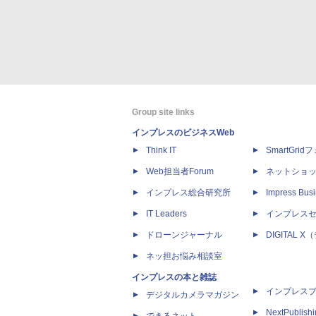
Group site links
インプレスのビジネスWeb
Think IT
SmartGri
Web担当者Forum
ネットショ
インプレス総合研究所
Impress Busi
IT Leaders
インプレス
ドローンジャーナル
DIGITAL
ネッ担お悩み相談室
インプレスの本と雑誌
インプレス
デジタルカメラマガジン
NextPublish