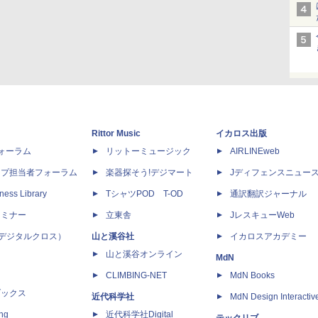
Rittor Music
イカロス出版
dフォーラム
リットーミュージック
AIRLINEweb
ップ担当者フォーラム
楽器探そう!デジマート
Jディフェンスニュー
ness Library
TシャツPOD T-OD
通訳翻訳ジャーナル
セミナー
立東舎
JレスキューWeb
 X（デジタルクロス）
山と溪谷社
イカロスアカデミー
山と溪谷オンライン
MdN
CLIMBING-NET
MdN Books
ブックス
近代科学社
MdN Design Interactiv
ing
近代科学社Digital