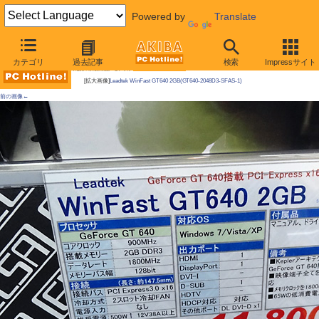
Powered by
Translate
AKIBA PC Hotline!
カテゴリ
過去記事
検索
Impressサイト
今週見つけた新製品：ビデオカード
[拡大画像]
Leadtek WinFast GT640 2GB(GT640-2048D3-SFAS-1)
前の画像←