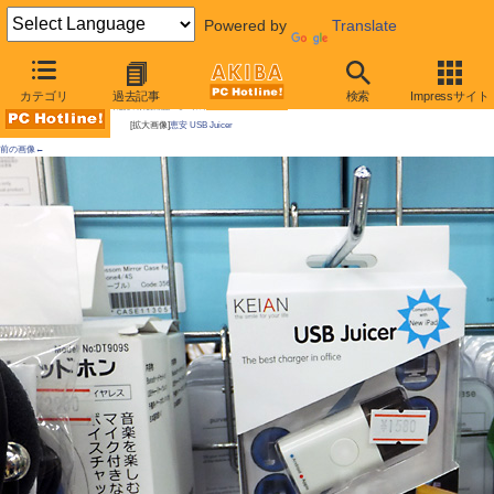
Powered by
Translate
AKIBA PC Hotline!
カテゴリ
過去記事
検索
Impressサイト
今週見つけた新製品：モバイルアクセサリー
[拡大画像]
恵安 USB Juicer
前の画像←