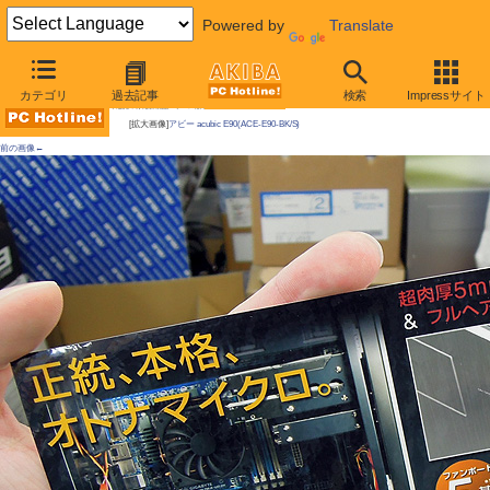
Powered by
Translate
AKIBA PC Hotline!
カテゴリ
過去記事
検索
Impressサイト
今週見つけた新製品：ケース類/関連製品
[拡大画像]
アビー acubic E90(ACE-E90-BK/S)
前の画像←