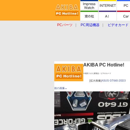
PCパーツ
PC周辺機器
ビデオカード
タブレット
おもしろグッズ
ショップ
AKIBA PC Hotline!
今週見つけた新製品：ビデオカード
[拡大画像]
ASUS GT640-2GD3
前の画像←