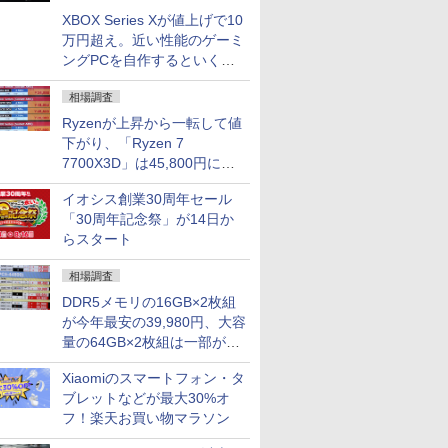
XBOX Series Xが値上げで10
万円超え。近い性能のゲーミ
ングPCを自作するといくら
になる？
相場調査
Ryzenが上昇から一転して値
下がり、「Ryzen 7
7700X3D」は45,800円に急
落し「Ryzen 7 7800X3D」
イオシス創業30周年セール
との価格逆転解消 [8月前半の
「30周年記念祭」が14日か
CPU価格]
らスタート
相場調査
DDR5メモリの16GB×2枚組
が今年最安の39,980円、大容
量の64GB×2枚組は一部が続
騰 [8月前半のメモリ価格]
Xiaomiのスマートフォン・タ
ブレットなどが最大30%オ
フ！楽天お買い物マラソン