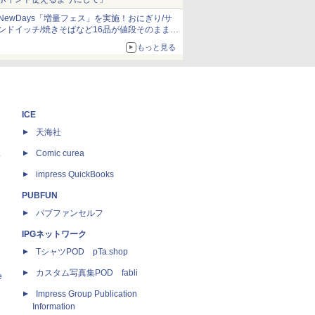
NewDays「増量フェス」を実施！おにぎり/サ
ンドイッチ/焼きそばなど16品が値段そのままで
ボリュームアップ
もっと見る
ICE
天海社
ス
Comic curea
impress QuickBooks
PUBFUN
パブファンセルフ
IPGネットワーク
TシャツPOD pTa.shop
カスタム写真集POD fabli
e
Impress Group Publication
Information