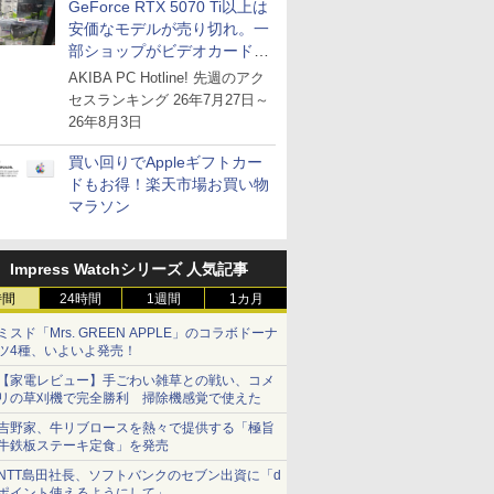
GeForce RTX 5070 Ti以上は
安価なモデルが売り切れ。一
部ショップがビデオカードの
購入制限を実施したニュース
AKIBA PC Hotline! 先週のアク
が注目を集める
セスランキング 26年7月27日～
26年8月3日
買い回りでAppleギフトカー
ドもお得！楽天市場お買い物
マラソン
Impress Watchシリーズ 人気記事
時間
24時間
1週間
1カ月
ミスド「Mrs. GREEN APPLE」のコラボドーナ
ツ4種、いよいよ発売！
【家電レビュー】手ごわい雑草との戦い、コメ
リの草刈機で完全勝利 掃除機感覚で使えた
吉野家、牛リブロースを熱々で提供する「極旨
牛鉄板ステーキ定食」を発売
NTT島田社長、ソフトバンクのセブン出資に「d
ポイント使えるようにして」