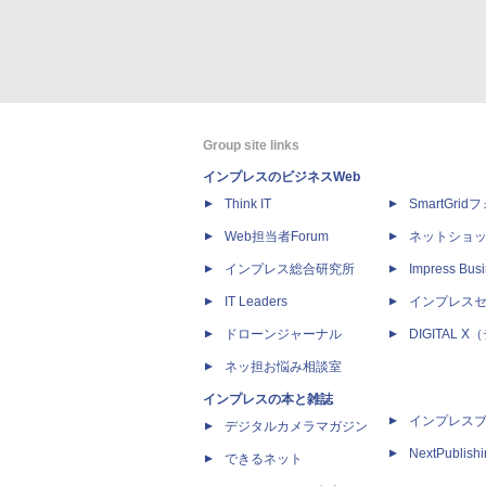
Group site links
インプレスのビジネスWeb
Think IT
SmartGri
Web担当者Forum
ネットショ
インプレス総合研究所
Impress Busi
IT Leaders
インプレス
ドローンジャーナル
DIGITAL
ネッ担お悩み相談室
インプレスの本と雑誌
インプレス
デジタルカメラマガジン
NextPublish
できるネット