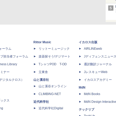
Rittor Music
イカロス出版
dフォーラム
リットーミュージック
AIRLINEweb
ップ担当者フォーラム
楽器探そう!デジマート
Jディフェンスニュー
ness Library
TシャツPOD T-OD
通訳翻訳ジャーナル
セミナー
立東舎
JレスキューWeb
 X（デジタルクロス）
山と溪谷社
イカロスアカデミー
山と溪谷オンライン
MdN
CLIMBING-NET
MdN Books
ブックス
近代科学社
MdN Design Interactiv
ing
近代科学社Digital
テックリブ