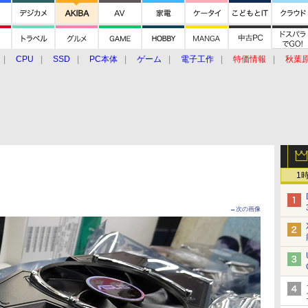
CPU
SSD
PC本体
ゲーム
電子工作
特価情報
秋葉
グルメ
イベント
価格動向
1
→次の画像