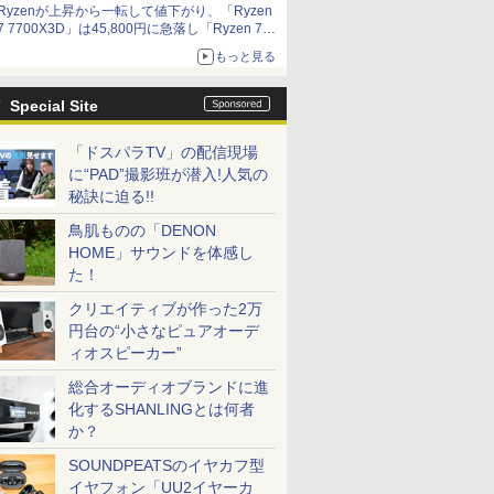
Ryzenが上昇から一転して値下がり、「Ryzen
7 7700X3D」は45,800円に急落し「Ryzen 7
7800X3D」との価格逆転解消 [8月前半のCPU
もっと見る
価格]
Special Site
「ドスパラTV」の配信現場
に“PAD”撮影班が潜入!人気の
秘訣に迫る!!
鳥肌ものの「DENON
HOME」サウンドを体感し
た！
クリエイティブが作った2万
円台の“小さなピュアオーデ
ィオスピーカー”
総合オーディオブランドに進
化するSHANLINGとは何者
か？
SOUNDPEATSのイヤカフ型
イヤフォン「UU2イヤーカ