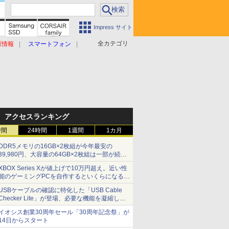
Impress サイト
全カテゴリ
原情報
スマートフォン
アクセスランキング
時間
24時間
1週間
1カ月
DDR5メモリの16GB×2枚組が今年最安の
39,980円、大容量の64GB×2枚組は一部が続騰
[8月前半のメモリ価格]
XBOX Series Xが値上げで10万円超え。近い性
能のゲーミングPCを自作するといくらになる？
【石田賀津男の『酒の肴にPCゲーム』】
USBケーブルの確認に特化した「USB Cable
Checker Lite」が登場、必要な機能を凝縮しコ
ンパクトに 7日発売
イオシス創業30周年セール「30周年記念祭」が
14日からスタート