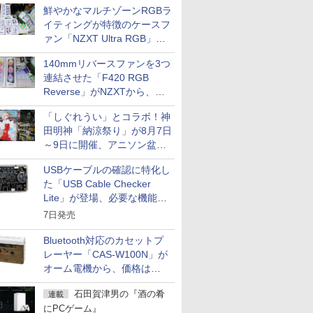
鮮やかなマルチゾーンRGBラ
イティングが特徴のケースフ
ァン「NZXT Ultra RGB」が
発売、計8製品
140mmリバースファンを3つ
連結させた「F420 RGB
Reverse」がNZXTから、単
一フレーム採用
「しぐれうい」とコラボ！神
田明神「納涼祭り」が8月7日
～9日に開催、アニソン盆踊
りや屋台グルメなどもあり
USBケーブルの確認に特化し
た「USB Cable Checker
Lite」が登場、必要な機能を
凝縮しコンパクトに
7日発売
Bluetooth対応のカセットプ
レーヤー「CAS-W100N」が
オーム電機から、価格は
5,940円
石田賀津男の『酒の肴
連載
にPCゲーム』