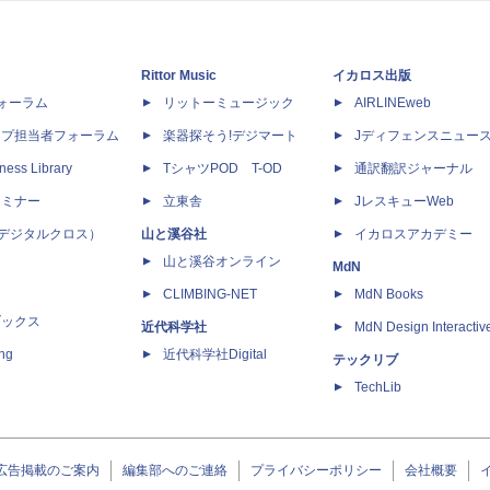
Rittor Music
イカロス出版
dフォーラム
リットーミュージック
AIRLINEweb
ップ担当者フォーラム
楽器探そう!デジマート
Jディフェンスニュー
ness Library
TシャツPOD T-OD
通訳翻訳ジャーナル
セミナー
立東舎
JレスキューWeb
 X（デジタルクロス）
山と溪谷社
イカロスアカデミー
山と溪谷オンライン
MdN
CLIMBING-NET
MdN Books
ブックス
近代科学社
MdN Design Interactiv
ing
近代科学社Digital
テックリブ
TechLib
広告掲載のご案内
編集部へのご連絡
プライバシーポリシー
会社概要