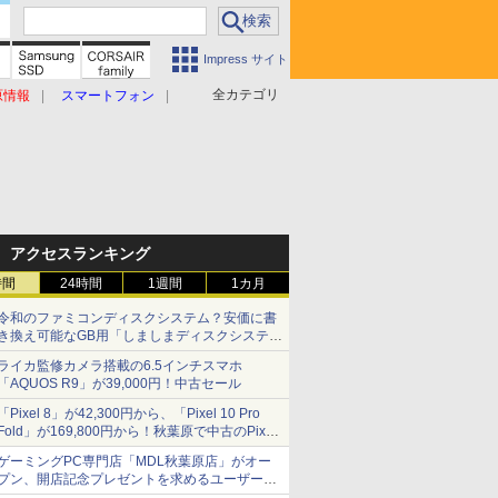
Impress サイト
全カテゴリ
原情報
スマートフォン
アクセスランキング
時間
24時間
1週間
1カ月
令和のファミコンディスクシステム？安価に書
き換え可能なGB用「しましまディスクシステ
ム」
ライカ監修カメラ搭載の6.5インチスマホ
「AQUOS R9」が39,000円！中古セール
「Pixel 8」が42,300円から、「Pixel 10 Pro
Fold」が169,800円から！秋葉原で中古のPixel
シリーズがお買い得
ゲーミングPC専門店「MDL秋葉原店」がオー
プン、開店記念プレゼントを求めるユーザーが
押し寄せ長蛇の列に