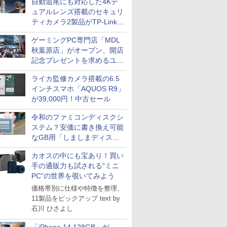
自動追尾にも対応した4Kデ
ュアルレンズ搭載のセキュリ
ティカメラ2製品がTP-Linkか
ら
ゲーミングPC専門店「MDL
秋葉原店」がオープン、開店
記念プレゼントを求めるユー
ザーが押し寄せ長蛇の列に
ライカ監修カメラ搭載の6.5
インチスマホ「AQUOS R9」
が39,000円！中古セール
令和のファミコンディスクシ
ステム？安価に書き換え可能
なGB用「しましまディスク
システム」
カオスの中にも宝あり！買い
手の通販力も試される“ミニ
PC”の世界を覗いてみよう
価格帯別に仕様や特徴を整理、
11製品をピックアップ text by
石川 ひさよし