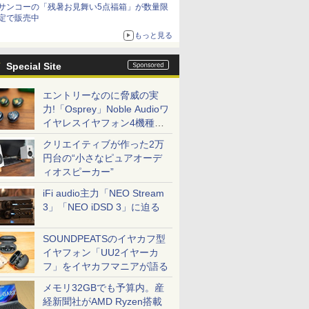
サンコーの「残暑お見舞い5点福箱」が数量限
定で販売中
もっと見る
Special Site
エントリーなのに脅威の実
力!「Osprey」Noble Audioワ
イヤレスイヤフォン4機種を
一気に聴く
クリエイティブが作った2万
円台の“小さなピュアオーデ
ィオスピーカー”
iFi audio主力「NEO Stream
3」「NEO iDSD 3」に迫る
SOUNDPEATSのイヤカフ型
イヤフォン「UU2イヤーカ
フ」をイヤカフマニアが語る
メモリ32GBでも予算内。産
経新聞社がAMD Ryzen搭載