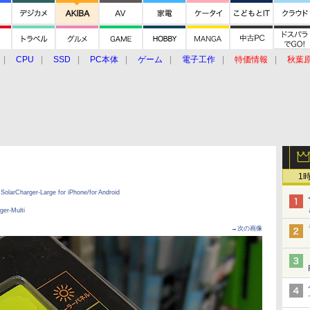
CPU
SSD
PC本体
ゲーム
電子工作
特価情報
秋葉
グルメ
イベント
価格動向
1
rCharger-Large for iPhone/for Android
r-Multi
→次の画像