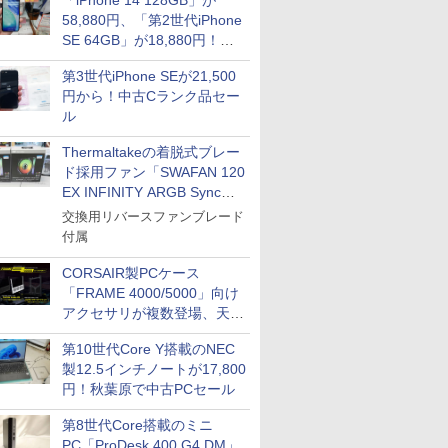
「iPhone 14 128GB」が
58,880円、「第2世代iPhone
SE 64GB」が18,880円！中
古Bランク品セール
第3世代iPhone SEが21,500
円から！中古Cランク品セー
ル
Thermaltakeの着脱式ブレー
ド採用ファン「SWAFAN 120
EX INFINITY ARGB Sync」
に単品パッケージ
交換用リバースファンブレード
付属
CORSAIR製PCケース
「FRAME 4000/5000」向け
アクセサリが複数登場、天然
木製パネルや背面コネクタ対
第10世代Core Y搭載のNEC
応トレイなど
製12.5インチノートが17,800
円！秋葉原で中古PCセール
第8世代Core搭載のミニ
PC「ProDesk 400 G4 DM」