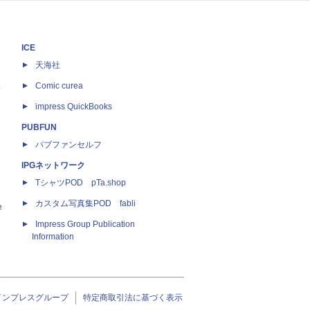
ICE
天海社
ス
Comic curea
impress QuickBooks
PUBFUN
パブファンセルフ
IPGネットワーク
TシャツPOD pTa.shop
カスタム写真集POD fabli
e
Impress Group Publication
Information
インプレスグループ
特定商取引法に基づく表示