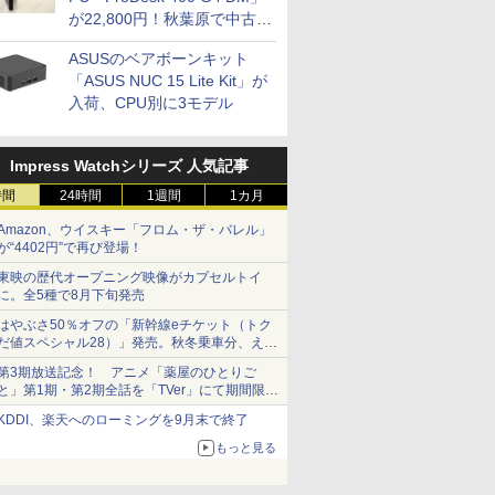
が22,800円！秋葉原で中古
PCセール
ASUSのベアボーンキット
「ASUS NUC 15 Lite Kit」が
入荷、CPU別に3モデル
Impress Watchシリーズ 人気記事
時間
24時間
1週間
1カ月
Amazon、ウイスキー「フロム・ザ・バレル」
が“4402円”で再び登場！
東映の歴代オープニング映像がカプセルトイ
に。全5種で8月下旬発売
はやぶさ50％オフの「新幹線eチケット（トク
だ値スペシャル28）」発売。秋冬乗車分、えき
ねっと限定
第3期放送記念！ アニメ「薬屋のひとりご
と」第1期・第2期全話を「TVer」にて期間限定
で順次無料配信開始
KDDI、楽天へのローミングを9月末で終了
もっと見る