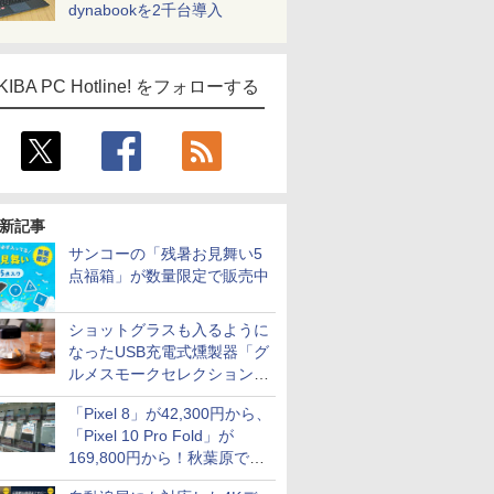
dynabookを2千台導入
KIBA PC Hotline! をフォローする
新記事
サンコーの「残暑お見舞い5
点福箱」が数量限定で販売中
ショットグラスも入るように
なったUSB充電式燻製器「グ
ルメスモークセレクション
2」がサンコーから
「Pixel 8」が42,300円から、
「Pixel 10 Pro Fold」が
169,800円から！秋葉原で中
古のPixelシリーズがお買い得