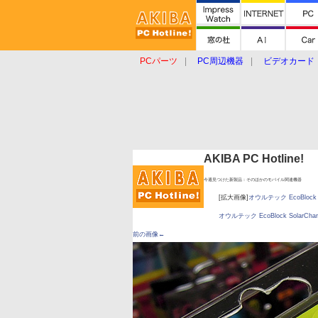
PCパーツ
PC周辺機器
ビデオカード
タブレット
おもしろグッズ
ショップ
AKIBA PC Hotline!
今週見つけた新製品：そのほかのモバイル関連機器
[拡大画像]
オウルテック EcoBlock Sola
オウルテック EcoBlock SolarCharge
前の画像←