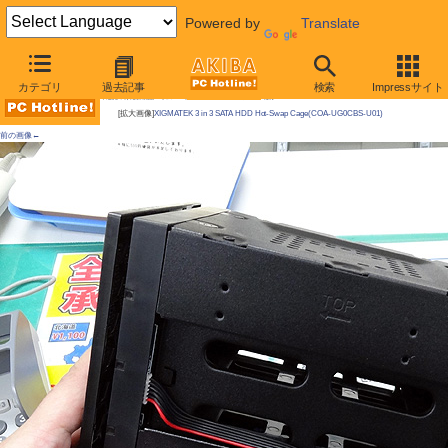
Powered by
Translate
AKIBA PC Hotline!
カテゴリ
過去記事
検索
Impressサイト
今週見つけた新製品：リムーバブルHDDケース/外付けケースほか
[拡大画像]
XIGMATEK 3 in 3 SATA HDD Hot-Swap Cage(COA-UG0CBS-U01)
前の画像←