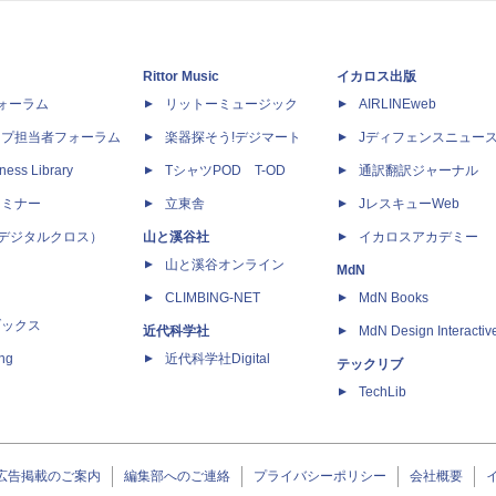
Rittor Music
イカロス出版
dフォーラム
リットーミュージック
AIRLINEweb
ップ担当者フォーラム
楽器探そう!デジマート
Jディフェンスニュー
ness Library
TシャツPOD T-OD
通訳翻訳ジャーナル
セミナー
立東舎
JレスキューWeb
 X（デジタルクロス）
山と溪谷社
イカロスアカデミー
山と溪谷オンライン
MdN
CLIMBING-NET
MdN Books
ブックス
近代科学社
MdN Design Interactiv
ing
近代科学社Digital
テックリブ
TechLib
広告掲載のご案内
編集部へのご連絡
プライバシーポリシー
会社概要