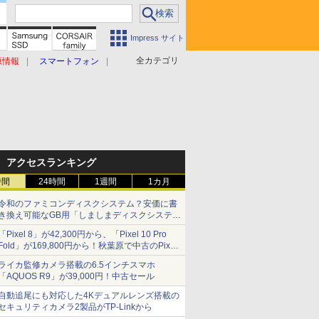
Impress サイト
全カテゴリ
原情報
スマートフォン
アクセスランキング
時間
24時間
1週間
1カ月
令和のファミコンディスクシステム？安価に書
き換え可能なGB用「しましまディスクシステ
ム」
「Pixel 8」が42,300円から、「Pixel 10 Pro
Fold」が169,800円から！秋葉原で中古のPixel
シリーズがお買い得
ライカ監修カメラ搭載の6.5インチスマホ
「AQUOS R9」が39,000円！中古セール
自動追尾にも対応した4Kデュアルレンズ搭載の
セキュリティカメラ2製品がTP-Linkから