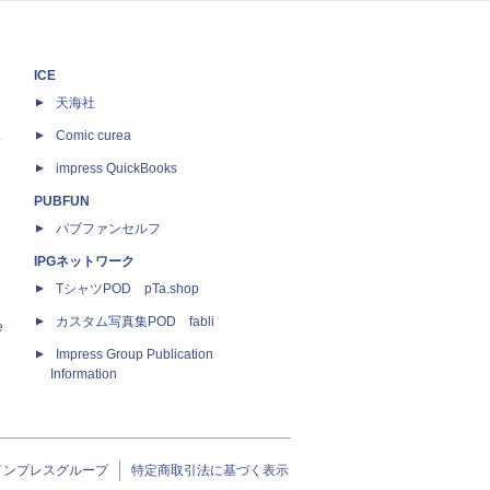
ICE
天海社
ス
Comic curea
impress QuickBooks
PUBFUN
パブファンセルフ
IPGネットワーク
TシャツPOD pTa.shop
カスタム写真集POD fabli
e
Impress Group Publication
Information
インプレスグループ
特定商取引法に基づく表示