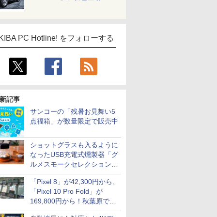
KIBA PC Hotline! をフォローする
新記事
サンコーの「残暑お見舞い5
点福箱」が数量限定で販売中
ショットグラスも入るように
なったUSB充電式燻製器「グ
ルメスモークセレクション
2」がサンコーから
「Pixel 8」が42,300円から、
「Pixel 10 Pro Fold」が
169,800円から！秋葉原で中
古のPixelシリーズがお買い得