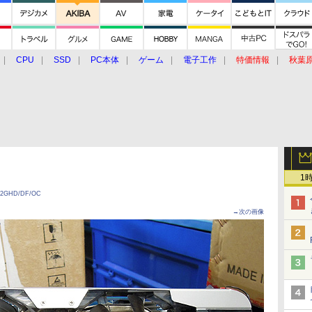
CPU
SSD
PC本体
ゲーム
電子工作
特価情報
秋葉
グルメ
イベント
価格動向
1
2GHD/DF/OC
→次の画像