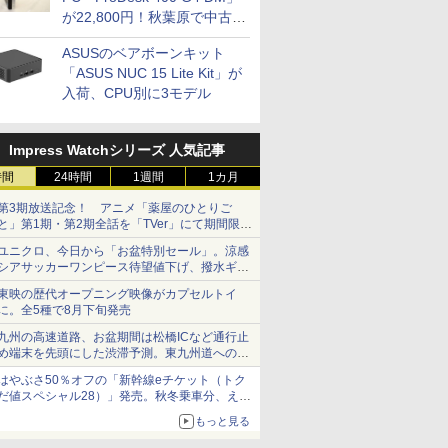
が22,800円！秋葉原で中古
PCセール
ASUSのベアボーンキット
「ASUS NUC 15 Lite Kit」が
入荷、CPU別に3モデル
Impress Watchシリーズ 人気記事
時間
24時間
1週間
1カ月
第3期放送記念！ アニメ「薬屋のひとりご
と」第1期・第2期全話を「TVer」にて期間限定
で順次無料配信開始
ユニクロ、今日から「お盆特別セール」。涼感
シアサッカーワンピース待望値下げ、撥水ギア
ショーツは1990円に
東映の歴代オープニング映像がカプセルトイ
に。全5種で8月下旬発売
九州の高速道路、お盆期間は松橋ICなど通行止
め端末を先頭にした渋滞予測。東九州道への迂
回は料金調整を実施
はやぶさ50％オフの「新幹線eチケット（トク
だ値スペシャル28）」発売。秋冬乗車分、えき
ねっと限定
もっと見る