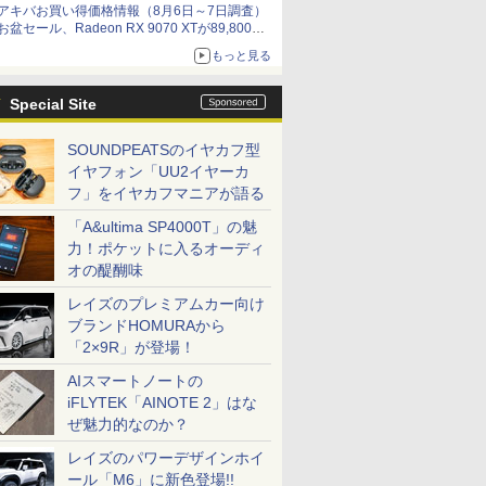
アキバお買い得価格情報（8月6日～7日調査）
お盆セール、Radeon RX 9070 XTが89,800
円、水平周波数24.8kHz対応の17型モニターが
もっと見る
9,801円、暑さ指数連動セール ほか
Special Site
SOUNDPEATSのイヤカフ型
イヤフォン「UU2イヤーカ
フ」をイヤカフマニアが語る
「A&ultima SP4000T」の魅
力！ポケットに入るオーディ
オの醍醐味
レイズのプレミアムカー向け
ブランドHOMURAから
「2×9R」が登場！
AIスマートノートの
iFLYTEK「AINOTE 2」はな
ぜ魅力的なのか？
レイズのパワーデザインホイ
ール「M6」に新色登場!!