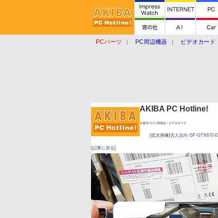
PCパーツ
PC周辺機器
ビデオカード
タブレット
おもしろグッズ
ショップ
AKIBA PC Hotline!
今週見つけた新製品：ビデオカード
[拡大画像]
玄人志向 GF-GTX670-E
[記事に戻る]