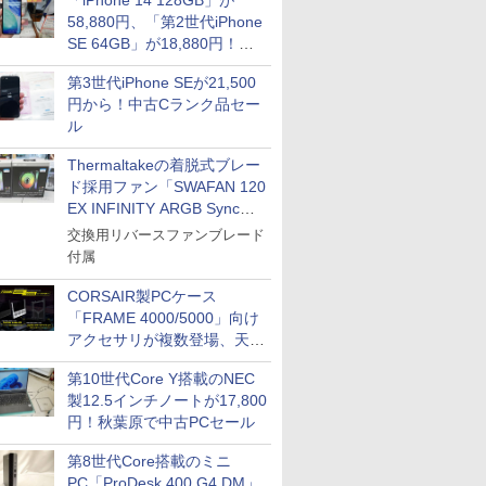
「iPhone 14 128GB」が
58,880円、「第2世代iPhone
SE 64GB」が18,880円！中
古Bランク品セール
第3世代iPhone SEが21,500
円から！中古Cランク品セー
ル
Thermaltakeの着脱式ブレー
ド採用ファン「SWAFAN 120
EX INFINITY ARGB Sync」
に単品パッケージ
交換用リバースファンブレード
付属
CORSAIR製PCケース
「FRAME 4000/5000」向け
アクセサリが複数登場、天然
木製パネルや背面コネクタ対
第10世代Core Y搭載のNEC
応トレイなど
製12.5インチノートが17,800
円！秋葉原で中古PCセール
第8世代Core搭載のミニ
PC「ProDesk 400 G4 DM」