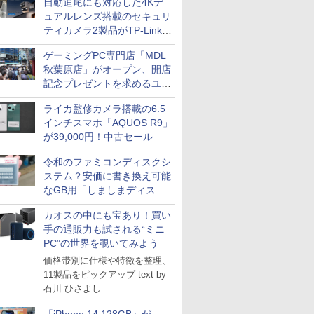
自動追尾にも対応した4Kデ
ュアルレンズ搭載のセキュリ
ティカメラ2製品がTP-Linkか
ら
ゲーミングPC専門店「MDL
秋葉原店」がオープン、開店
記念プレゼントを求めるユー
ザーが押し寄せ長蛇の列に
ライカ監修カメラ搭載の6.5
インチスマホ「AQUOS R9」
が39,000円！中古セール
令和のファミコンディスクシ
ステム？安価に書き換え可能
なGB用「しましまディスク
システム」
カオスの中にも宝あり！買い
手の通販力も試される“ミニ
PC”の世界を覗いてみよう
価格帯別に仕様や特徴を整理、
11製品をピックアップ text by
石川 ひさよし