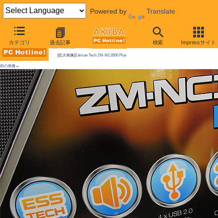
Powered by
Translate
AKIBA PC Hotline!
カテゴリ
過去記事
検索
Impressサイト
今週見つけた新製品：ファン/冷却関連製品
[拡大画像]
Zalman Tech ZM-NC3500 Plus
前の画像←