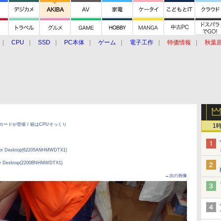
CPU
SSD
PC本体
ゲーム
電子工作
特価情報
秋葉
グルメ
イベント
価格動向
Nカードが登場 / 箱はCPUそっくり
1
5 for Desktop(62205ANHMWDTX1)
0 for Desktop(2200BNHMWDTX1)
→次の画像