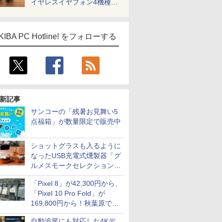
イヤレスイヤフォン4機種を
一気に聴く
KIBA PC Hotline! をフォローする
新記事
サンコーの「残暑お見舞い5
点福箱」が数量限定で販売中
ショットグラスも入るように
なったUSB充電式燻製器「グ
ルメスモークセレクション
2」がサンコーから
「Pixel 8」が42,300円から、
「Pixel 10 Pro Fold」が
169,800円から！秋葉原で中
古のPixelシリーズがお買い得
自動追尾にも対応した4Kデ