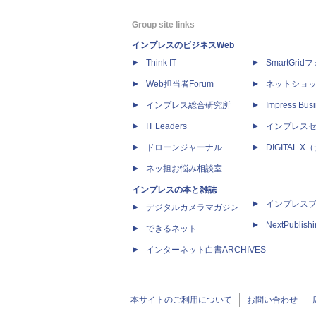
Group site links
インプレスのビジネスWeb
Think IT
SmartGri
Web担当者Forum
ネットショ
インプレス総合研究所
Impress Busi
IT Leaders
インプレス
ドローンジャーナル
DIGITAL
ネッ担お悩み相談室
インプレスの本と雑誌
インプレス
デジタルカメラマガジン
NextPublish
できるネット
インターネット白書ARCHIVES
本サイトのご利用について
お問い合わせ