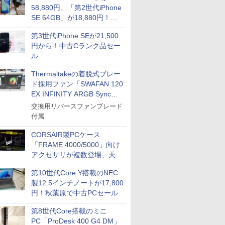
58,880円、「第2世代iPhone
SE 64GB」が18,880円！中
古Bランク品セール
第3世代iPhone SEが21,500
円から！中古Cランク品セー
ル
Thermaltakeの着脱式ブレー
ド採用ファン「SWAFAN 120
EX INFINITY ARGB Sync」
に単品パッケージ
交換用リバースファンブレード
付属
CORSAIR製PCケース
「FRAME 4000/5000」向け
アクセサリが複数登場、天然
木製パネルや背面コネクタ対
第10世代Core Y搭載のNEC
応トレイなど
製12.5インチノートが17,800
円！秋葉原で中古PCセール
第8世代Core搭載のミニ
PC「ProDesk 400 G4 DM」