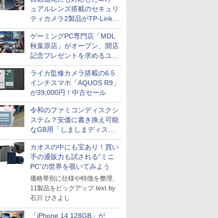
ュアルレンズ搭載のセキュリ
ティカメラ2製品がTP-Linkか
ら
ゲーミングPC専門店「MDL
秋葉原店」がオープン、開店
記念プレゼントを求めるユー
ザーが押し寄せ長蛇の列に
ライカ監修カメラ搭載の6.5
インチスマホ「AQUOS R9」
が39,000円！中古セール
令和のファミコンディスクシ
ステム？安価に書き換え可能
なGB用「しましまディスク
システム」
カオスの中にも宝あり！買い
手の通販力も試される“ミニ
PC”の世界を覗いてみよう
価格帯別に仕様や特徴を整理、
11製品をピックアップ text by
石川 ひさよし
「iPhone 14 128GB」が