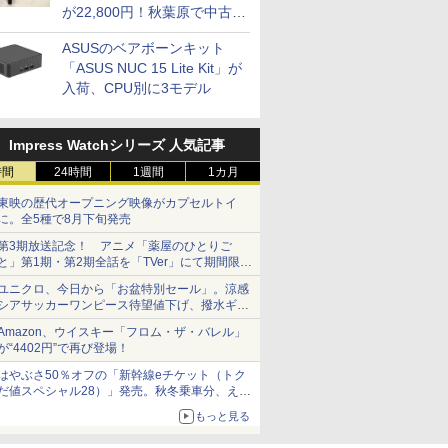
が22,800円！秋葉原で中古
PCセール
ASUSのベアボーンキット
「ASUS NUC 15 Lite Kit」が
入荷、CPU別に3モデル
Impress Watchシリーズ 人気記事
時間
24時間
1週間
1カ月
東映の歴代オープニング映像がカプセルトイ
に。全5種で8月下旬発売
第3期放送記念！ アニメ「薬屋のひとりご
と」第1期・第2期全話を「TVer」にて期間限定
で順次無料配信開始
ユニクロ、今日から「お盆特別セール」。涼感
シアサッカーワンピース待望値下げ、撥水ギア
ショーツは1990円に
Amazon、ウイスキー「フロム・ザ・バレル」
が“4402円”で再び登場！
はやぶさ50％オフの「新幹線eチケット（トク
だ値スペシャル28）」発売。秋冬乗車分、えき
ねっと限定
もっと見る