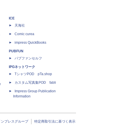
ICE
天海社
ス
Comic curea
impress QuickBooks
PUBFUN
パブファンセルフ
IPGネットワーク
TシャツPOD pTa.shop
カスタム写真集POD fabli
e
Impress Group Publication
Information
インプレスグループ
特定商取引法に基づく表示