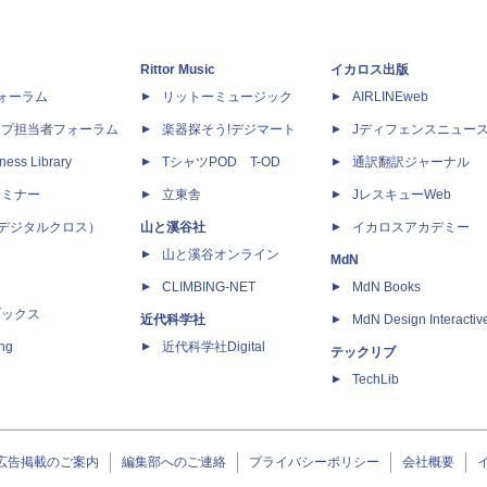
Rittor Music
イカロス出版
dフォーラム
リットーミュージック
AIRLINEweb
ップ担当者フォーラム
楽器探そう!デジマート
Jディフェンスニュー
ness Library
TシャツPOD T-OD
通訳翻訳ジャーナル
セミナー
立東舎
JレスキューWeb
 X（デジタルクロス）
山と溪谷社
イカロスアカデミー
山と溪谷オンライン
MdN
CLIMBING-NET
MdN Books
ブックス
近代科学社
MdN Design Interactiv
ing
近代科学社Digital
テックリブ
TechLib
広告掲載のご案内
編集部へのご連絡
プライバシーポリシー
会社概要