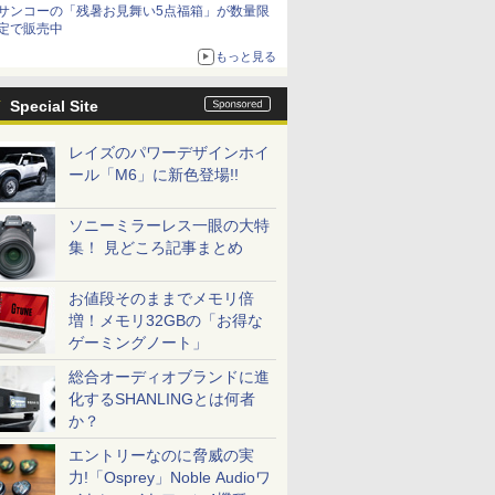
サンコーの「残暑お見舞い5点福箱」が数量限
定で販売中
もっと見る
Special Site
レイズのパワーデザインホイ
ール「M6」に新色登場!!
ソニーミラーレス一眼の大特
集！ 見どころ記事まとめ
お値段そのままでメモリ倍
増！メモリ32GBの「お得な
ゲーミングノート」
総合オーディオブランドに進
化するSHANLINGとは何者
か？
エントリーなのに脅威の実
力!「Osprey」Noble Audioワ