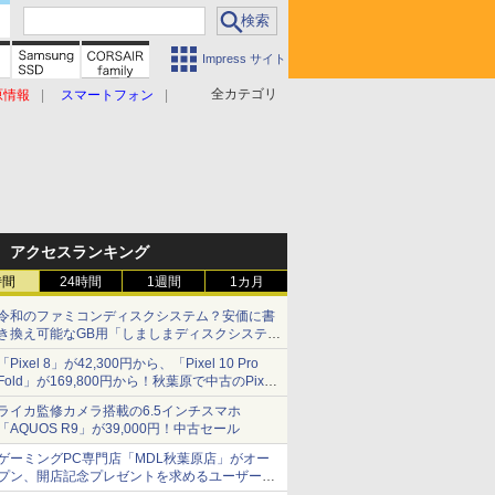
Impress サイト
全カテゴリ
原情報
スマートフォン
アクセスランキング
時間
24時間
1週間
1カ月
令和のファミコンディスクシステム？安価に書
き換え可能なGB用「しましまディスクシステ
ム」
「Pixel 8」が42,300円から、「Pixel 10 Pro
Fold」が169,800円から！秋葉原で中古のPixel
シリーズがお買い得
ライカ監修カメラ搭載の6.5インチスマホ
「AQUOS R9」が39,000円！中古セール
ゲーミングPC専門店「MDL秋葉原店」がオー
プン、開店記念プレゼントを求めるユーザーが
押し寄せ長蛇の列に