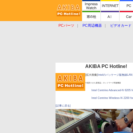
PCパーツ
PC周辺機器
ビデオカード
タブレット
おもしろグッズ
ショップ
AKIBA PC Hotline!
[拡大画像]
Intelのパッケージ版無線LA
今週見つけた新製品：ネットワーク関連機器
Intel Centrino Advanced-N 620
Intel Centrino Wireless-N 220
[記事に戻る]