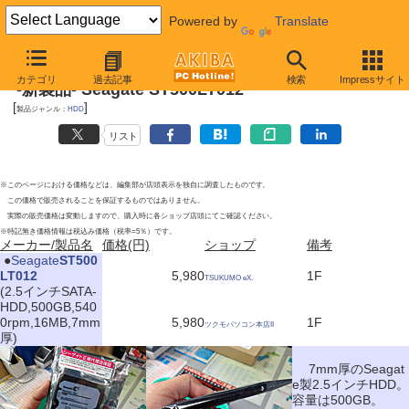
Powered by
Translate
2012年6月16日
カテゴリ
過去記事
検索
Impressサイト
-新製品- Seagate ST500LT012
[
]
製品ジャンル：
HDD
リスト
※このページにおける価格などは、編集部が店頭表示を独自に調査したものです。
この価格で販売されることを保証するものではありません。
実際の販売価格は変動しますので、購入時に各ショップ店頭にてご確認ください。
※特記無き価格情報は税込み価格（税率=5％）です。
メーカー/製品名
価格(円)
ショップ
備考
|
●
Seagate
ST500
LT012
5,980
1F
TSUKUMO eX.
(2.5インチSATA-
HDD,500GB,540
0rpm,16MB,7mm
5,980
1F
ツクモパソコン本店II
厚)
7mm厚のSeagat
e製2.5インチHDD。
容量は500GB。