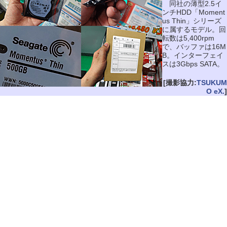
同社の薄型2.5イ
ンチHDD「Moment
us Thin」シリーズ
に属するモデル。回
転数は5,400rpm
で、バッファは16M
B。インターフェイ
スは3Gbps SATA。
[撮影協力:
TSUKUM
O eX.
]