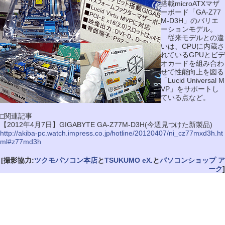
搭載microATXマザ
ーボード「GA-Z77
M-D3H」のバリエ
ーションモデル。
従来モデルとの違
いは、CPUに内蔵さ
れているGPUとビデ
オカードを組み合わ
せて性能向上を図る
「Lucid Universal M
VP」をサポートし
ている点など。
□関連記事
【2012年4月7日】GIGABYTE GA-Z77M-D3H(今週見つけた新製品)
http://akiba-pc.watch.impress.co.jp/hotline/20120407/ni_cz77mxd3h.ht
ml#z77md3h
[撮影協力:
ツクモパソコン本店
と
TSUKUMO eX.
と
パソコンショップ ア
ーク
]