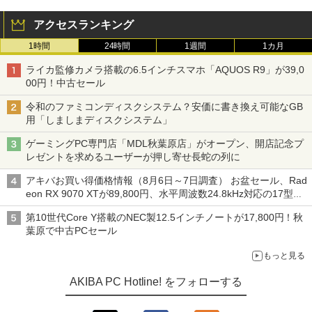
アクセスランキング
1時間
24時間
1週間
1カ月
ライカ監修カメラ搭載の6.5インチスマホ「AQUOS R9」が39,0
00円！中古セール
令和のファミコンディスクシステム？安価に書き換え可能なGB
用「しましまディスクシステム」
ゲーミングPC専門店「MDL秋葉原店」がオープン、開店記念プ
レゼントを求めるユーザーが押し寄せ長蛇の列に
アキバお買い得価格情報（8月6日～7日調査） お盆セール、Rad
eon RX 9070 XTが89,800円、水平周波数24.8kHz対応の17型モ
ニターが9,801円、暑さ指数連動セール ほか
第10世代Core Y搭載のNEC製12.5インチノートが17,800円！秋
葉原で中古PCセール
もっと見る
AKIBA PC Hotline! をフォローする