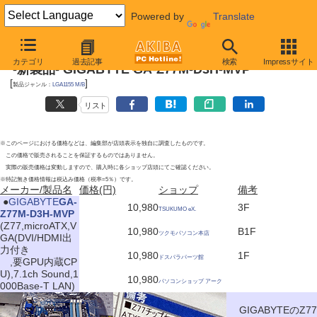
Powered by
Translate
2012年6月16日
カテゴリ
過去記事
検索
Impressサイト
-新製品- GIGABYTE GA-Z77M-D3H-MVP
[
]
製品ジャンル：
LGA1155 M/B
リスト
※このページにおける価格などは、編集部が店頭表示を独自に調査したものです。
この価格で販売されることを保証するものではありません。
実際の販売価格は変動しますので、購入時に各ショップ店頭にてご確認ください。
※特記無き価格情報は税込み価格（税率=5％）です。
メーカー/製品名
価格(円)
ショップ
備考
|
●
GIGABYTE
GA-
10,980
3F
TSUKUMO eX.
Z77M-D3H-MVP
(Z77,microATX,V
10,980
B1F
ツクモパソコン本店
GA(DVI/HDMI出
力付き
10,980
1F
ドスパラパーツ館
,要GPU内蔵CP
U),7.1ch Sound,1
10,980
パソコンショップ アーク
000Base-T LAN)
GIGABYTEのZ77