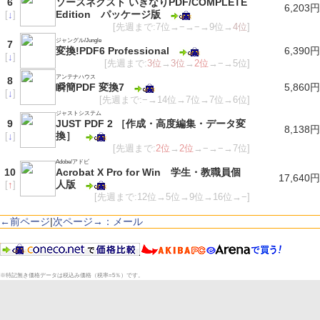
6
ソースネクスト いきなりPDF/COMPLETE
6,203円
Edition パッケージ版
[
↓
]
[先週まで:7位→−→−→9位→
4位
]
ジャングル/Jungle
7
変換!PDF6 Professional
6,390円
[
↓
]
[先週まで:
3位
→
3位
→
2位
→−→5位]
アンテナハウス
8
瞬簡PDF 変換7
5,860円
[
↓
]
[先週まで:−→14位→7位→7位→6位]
ジャストシステム
9
JUST PDF 2 ［作成・高度編集・データ変
8,138円
換］
[
↓
]
[先週まで:
2位
→
2位
→−→−→7位]
Adobe/アドビ
10
Acrobat X Pro for Win 学生・教職員個
17,640円
人版
[
↑
]
[先週まで:12位→5位→9位→16位→−]
←前ページ
|
次ページ→：メール
※特記無き価格データは税込み価格（税率=5％）です。