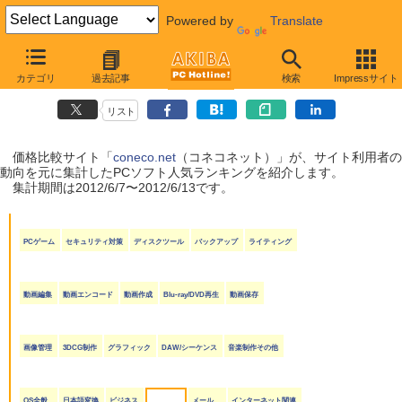
Powered by
Translate
coneco.net人気ランキング（ソフト編）
カテゴリ
過去記事
検索
Impressサイト
（2012/6/7〜2012/6/13）
リスト
価格比較サイト「
coneco.net
（コネコネット）」が、サイト利用者の
動向を元に集計したPCソフト人気ランキングを紹介します。
集計期間は2012/6/7〜2012/6/13です。
PCゲーム
セキュリティ対策
ディスクツール
バックアップ
ライティング
動画編集
動画エンコード
動画作成
Blu-ray/DVD再生
動画保存
画像管理
3DCG制作
グラフィック
DAW/シーケンス
音楽制作その他
OS全般
日本語変換
ビジネス
メール
インターネット関連