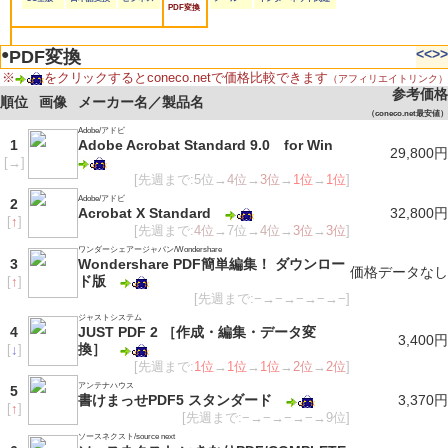
PDF変換
●
<<
>>
PDF変換
※
をクリックするとconeco.netで価格比較できます
（アフィリエイトリンク）
参考価格
順位
画像
メーカー名／製品名
（coneco.net最安値）
Adobe/アドビ
1
Adobe Acrobat Standard 9.0 for Win
29,800円
[
→
]
[先週まで:5位→
4位
→
3位
→
1位
→
1位
]
Adobe/アドビ
2
Acrobat X Standard
32,800円
[
↑
]
[先週まで:
4位
→7位→
4位
→
3位
→
3位
]
ワンダーシェアージャパン/Wondershare
3
Wondershare PDF簡単編集！ ダウンロー
価格データなし
ド版
[
↑
]
[先週まで:−→−→−→−→−]
ジャストシステム
4
JUST PDF 2 ［作成・編集・データ変
3,400円
換］
[
↓
]
[先週まで:
1位
→
1位
→
1位
→
2位
→
2位
]
アンテナハウス
5
書けまっせPDF5 スタンダード
3,370円
[
↑
]
[先週まで:−→−→−→−→9位]
ソースネクスト/source next