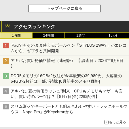
トップページに戻る
アクセスランキング
1時間
24時間
1週間
1カ月
iPadでもそのまま使えるボールペン「STYLUS 2WAY」がエレコ
ムから、ゼブラと共同開発
アキバお買い得価格情報（速報版） 【 調査日：2026年8月6日
】
DDR5メモリの16GB×2枚組が今年最安の39,980円、大容量の
64GB×2枚組は一部が続騰 [8月前半のメモリ価格]
アキバに“夏の特価ラッシュ”到来！CPUもメモリもマザーも安
い、買い時のパーツは？【8月7日(金)22時配信】
スリム形状でキーボードとも組み合わせやすいトラックボールマ
ウス「Nape Pro」がKeychronから
もっと見る