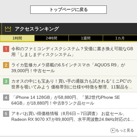
トップページに戻る
アクセスランキング
1時間
24時間
1週間
1カ月
令和のファミコンディスクシステム？安価に書き換え可能なGB
用「しましまディスクシステム」
ライカ監修カメラ搭載の6.5インチスマホ「AQUOS R9」が
39,000円！中古セール
カオスの中にも宝あり！買い手の通販力も試される“ミニPC”の
世界を覗いてみよう 価格帯別に仕様や特徴を整理、11製品をピ
ックアップ text by 石川 ひさよし
「iPhone 14 128GB」が58,880円、「第2世代iPhone SE
64GB」が18,880円！中古Bランク品セール
アキバお買い得価格情報（8月6日～7日調査） お盆セール、
Radeon RX 9070 XTが89,800円、水平周波数24.8kHz対応の17
型モニターが9,801円、暑さ指数連動セール ほか
もっと見る