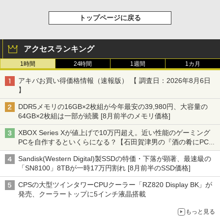
トップページに戻る
アクセスランキング
1時間
24時間
1週間
1カ月
アキバお買い得価格情報（速報版） 【 調査日：2026年8月6日
】
DDR5メモリの16GB×2枚組が今年最安の39,980円、大容量の
64GB×2枚組は一部が続騰 [8月前半のメモリ価格]
XBOX Series Xが値上げで10万円超え。近い性能のゲーミング
PCを自作するといくらになる？【石田賀津男の『酒の肴にPCゲ
ーム』】
Sandisk(Western Digital)製SSDの特価・下落が顕著、最速級の
「SN8100」8TBが一時17万円割れ [8月前半のSSD価格]
CPSの大型ツインタワーCPUクーラー「RZ820 Display BK」が
発売、クーラートップに5インチ液晶搭載
もっと見る