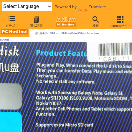
Powered by
Translate
AKIBA PC Hotline!
カテゴリ
過去記事
検索
Impressサイト
今週見つけた新製品：モバイルアクセサリー
[拡大画像]
2in1 OTG and USB Flash Dribe(4GB) for Smartphone
前の画像←