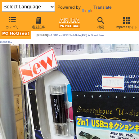
Powered by
Translate
AKIBA PC Hotline!
カテゴリ
過去記事
検索
Impressサイト
今週見つけた新製品：モバイルアクセサリー
[拡大画像]
2in1 OTG and USB Flash Dribe(4GB) for Smartphone
前の画像←