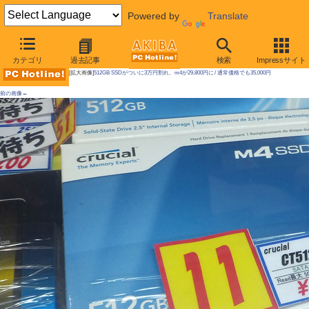
Powered by
Translate
AKIBA PC Hotline!
カテゴリ
過去記事
検索
Impressサイト
[拡大画像]
512GB SSDがついに3万円割れ、m4が29,800円に / 通常価格でも35,000円
前の画像←