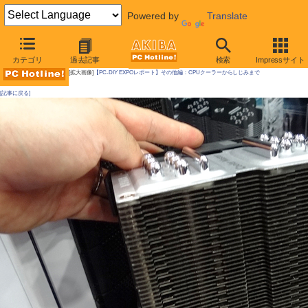
Powered by
Translate
AKIBA PC Hotline!
カテゴリ
過去記事
検索
Impressサイト
[拡大画像]
【PC-DIY EXPOレポート】その他編：CPUクーラーからしじみまで
[記事に戻る]