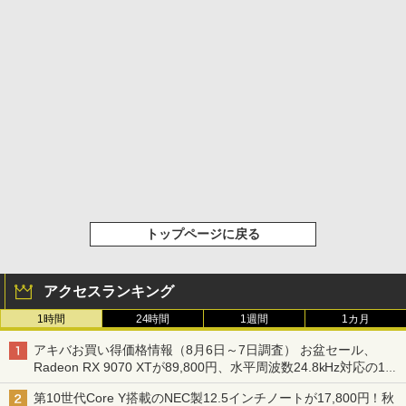
トップページに戻る
アクセスランキング
1時間
24時間
1週間
1カ月
アキバお買い得価格情報（8月6日～7日調査） お盆セール、
Radeon RX 9070 XTが89,800円、水平周波数24.8kHz対応の17
型モニターが9,801円、暑さ指数連動セール ほか
第10世代Core Y搭載のNEC製12.5インチノートが17,800円！秋