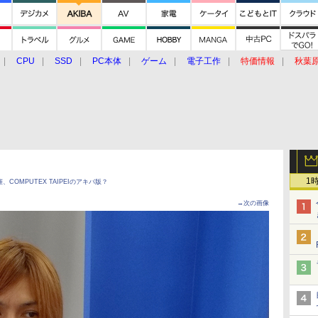
CPU
SSD
PC本体
ゲーム
電子工作
特価情報
秋葉
グルメ
イベント
価格動向
1
催、COMPUTEX TAIPEIのアキバ版？
→次の画像