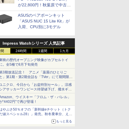
が22,800円！秋葉原で中古
PCセール
ASUSのベアボーンキット
「ASUS NUC 15 Lite Kit」が
入荷、CPU別に3モデル
Impress Watchシリーズ 人気記事
時間
24時間
1週間
1カ月
東映の歴代オープニング映像がカプセルトイ
に。全5種で8月下旬発売
第3期放送記念！ アニメ「薬屋のひとりご
と」第1期・第2期全話を「TVer」にて期間限定
で順次無料配信開始
ユニクロ、今日から「お盆特別セール」。涼感
シアサッカーワンピース待望値下げ、撥水ギア
ショーツは1990円に
Amazon、ウイスキー「フロム・ザ・バレル」
が“4402円”で再び登場！
はやぶさ50％オフの「新幹線eチケット（トク
だ値スペシャル28）」発売。秋冬乗車分、えき
ねっと限定
もっと見る