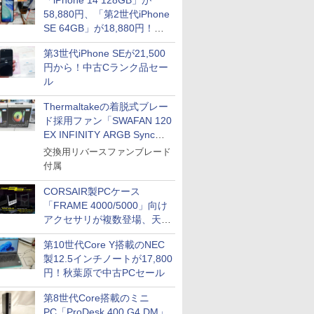
「iPhone 14 128GB」が
58,880円、「第2世代iPhone
SE 64GB」が18,880円！中
古Bランク品セール
第3世代iPhone SEが21,500
円から！中古Cランク品セー
ル
Thermaltakeの着脱式ブレー
ド採用ファン「SWAFAN 120
EX INFINITY ARGB Sync」
に単品パッケージ
交換用リバースファンブレード
付属
CORSAIR製PCケース
「FRAME 4000/5000」向け
アクセサリが複数登場、天然
木製パネルや背面コネクタ対
第10世代Core Y搭載のNEC
応トレイなど
製12.5インチノートが17,800
円！秋葉原で中古PCセール
第8世代Core搭載のミニ
PC「ProDesk 400 G4 DM」