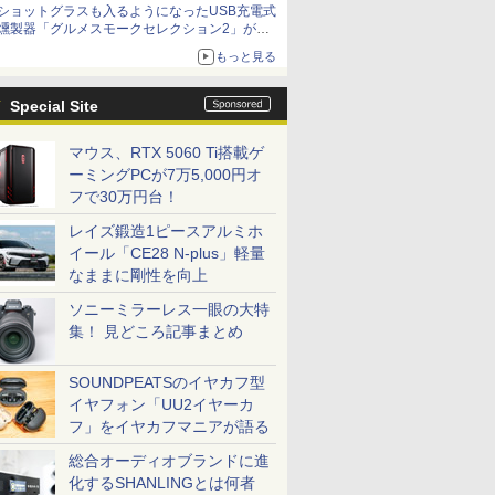
ショットグラスも入るようになったUSB充電式
燻製器「グルメスモークセレクション2」がサ
ンコーから
もっと見る
Special Site
マウス、RTX 5060 Ti搭載ゲ
ーミングPCが7万5,000円オ
フで30万円台！
レイズ鍛造1ピースアルミホ
イール「CE28 N-plus」軽量
なままに剛性を向上
ソニーミラーレス一眼の大特
集！ 見どころ記事まとめ
SOUNDPEATSのイヤカフ型
イヤフォン「UU2イヤーカ
フ」をイヤカフマニアが語る
総合オーディオブランドに進
化するSHANLINGとは何者