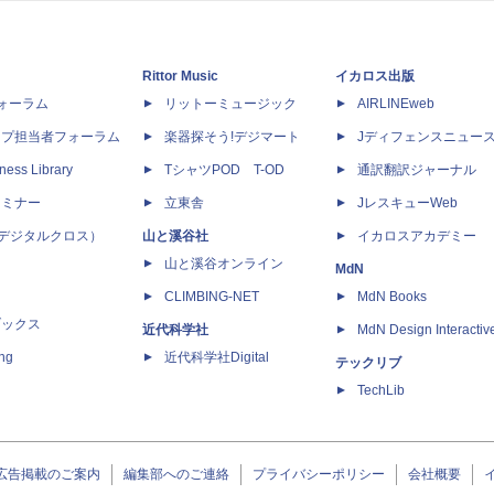
Rittor Music
イカロス出版
dフォーラム
リットーミュージック
AIRLINEweb
ップ担当者フォーラム
楽器探そう!デジマート
Jディフェンスニュー
ness Library
TシャツPOD T-OD
通訳翻訳ジャーナル
セミナー
立東舎
JレスキューWeb
 X（デジタルクロス）
山と溪谷社
イカロスアカデミー
山と溪谷オンライン
MdN
CLIMBING-NET
MdN Books
ブックス
近代科学社
MdN Design Interactiv
ing
近代科学社Digital
テックリブ
TechLib
広告掲載のご案内
編集部へのご連絡
プライバシーポリシー
会社概要