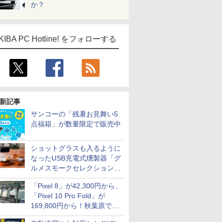
か？
KIBA PC Hotline! をフォローする
新記事
サンコーの「残暑お見舞い5
点福箱」が数量限定で販売中
ショットグラスも入るように
なったUSB充電式燻製器「グ
ルメスモークセレクション
2」がサンコーから
「Pixel 8」が42,300円から、
「Pixel 10 Pro Fold」が
169,800円から！秋葉原で中
古のPixelシリーズがお買い得