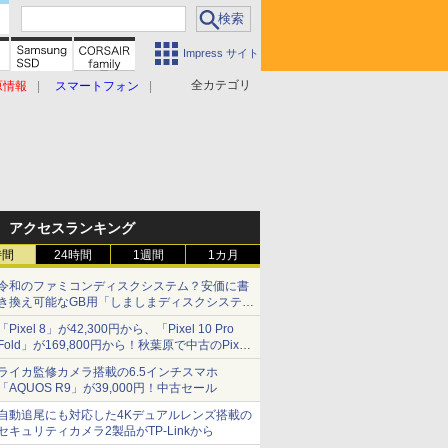
Impress サイト
全カテゴリ
原情報
スマートフォン
アクセスランキング
時間
24時間
1週間
1カ月
令和のファミコンディスクシステム？安価に書
き換え可能なGB用「しましまディスクシステ
ム」
「Pixel 8」が42,300円から、「Pixel 10 Pro
Fold」が169,800円から！秋葉原で中古のPixel
シリーズがお買い得
ライカ監修カメラ搭載の6.5インチスマホ
「AQUOS R9」が39,000円！中古セール
自動追尾にも対応した4Kデュアルレンズ搭載の
セキュリティカメラ2製品がTP-Linkから