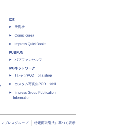
ICE
天海社
ス
Comic curea
impress QuickBooks
PUBFUN
パブファンセルフ
IPGネットワーク
TシャツPOD pTa.shop
カスタム写真集POD fabli
e
Impress Group Publication
Information
インプレスグループ
特定商取引法に基づく表示