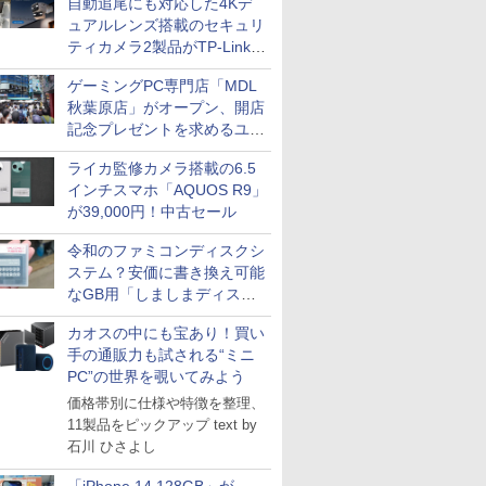
自動追尾にも対応した4Kデ
ュアルレンズ搭載のセキュリ
ティカメラ2製品がTP-Linkか
ら
ゲーミングPC専門店「MDL
秋葉原店」がオープン、開店
記念プレゼントを求めるユー
ザーが押し寄せ長蛇の列に
ライカ監修カメラ搭載の6.5
インチスマホ「AQUOS R9」
が39,000円！中古セール
令和のファミコンディスクシ
ステム？安価に書き換え可能
なGB用「しましまディスク
システム」
カオスの中にも宝あり！買い
手の通販力も試される“ミニ
PC”の世界を覗いてみよう
価格帯別に仕様や特徴を整理、
11製品をピックアップ text by
石川 ひさよし