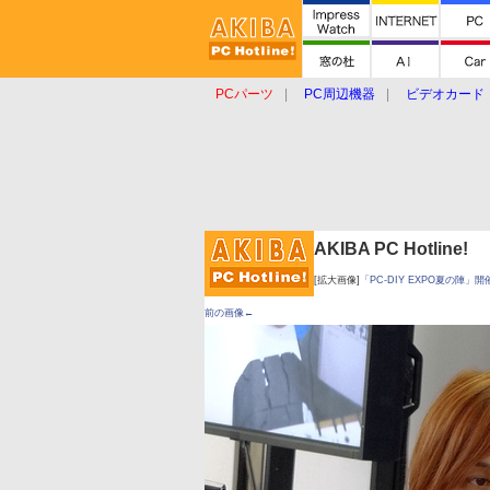
PCパーツ
PC周辺機器
ビデオカード
タブレット
おもしろグッズ
ショップ
AKIBA PC Hotline!
[拡大画像]
「PC-DIY EXPO夏の陣」開
前の画像←