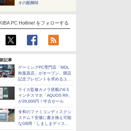
オの醍醐味
KIBA PC Hotline! をフォローする
新記事
ゲーミングPC専門店「MDL
秋葉原店」がオープン、開店
記念プレゼントを求めるユー
ザーが押し寄せ長蛇の列に
ライカ監修カメラ搭載の6.5
インチスマホ「AQUOS R9」
が39,000円！中古セール
令和のファミコンディスクシ
ステム？安価に書き換え可能
なGB用「しましまディスク
システム」