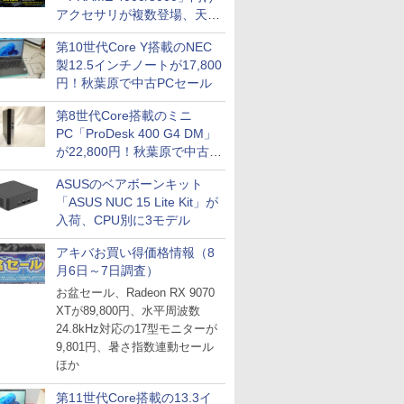
アクセサリが複数登場、天然
木製パネルや背面コネクタ対
第10世代Core Y搭載のNEC
応トレイなど
製12.5インチノートが17,800
円！秋葉原で中古PCセール
第8世代Core搭載のミニ
PC「ProDesk 400 G4 DM」
が22,800円！秋葉原で中古
PCセール
ASUSのベアボーンキット
「ASUS NUC 15 Lite Kit」が
入荷、CPU別に3モデル
アキバお買い得価格情報（8
月6日～7日調査）
お盆セール、Radeon RX 9070
XTが89,800円、水平周波数
24.8kHz対応の17型モニターが
9,801円、暑さ指数連動セール
ほか
第11世代Core搭載の13.3イ