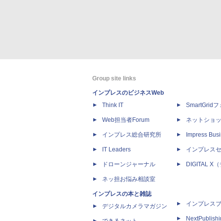
Group site links
インプレスのビジネスWeb
Think IT
SmartGri
Web担当者Forum
ネットショ
インプレス総合研究所
Impress Busi
IT Leaders
インプレス
ドローンジャーナル
DIGITAL
ネッ担お悩み相談室
インプレスの本と雑誌
インプレス
デジタルカメラマガジン
NextPublish