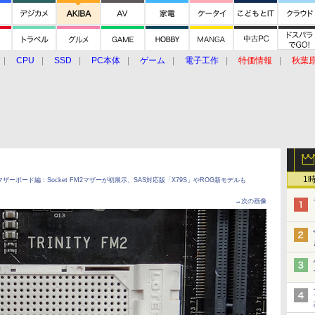
CPU
SSD
PC本体
ゲーム
電子工作
特価情報
秋葉
グルメ
イベント
価格動向
1
】マザーボード編：Socket FM2マザーが初展示、SAS対応版「X79S」やROG新モデルも
→次の画像