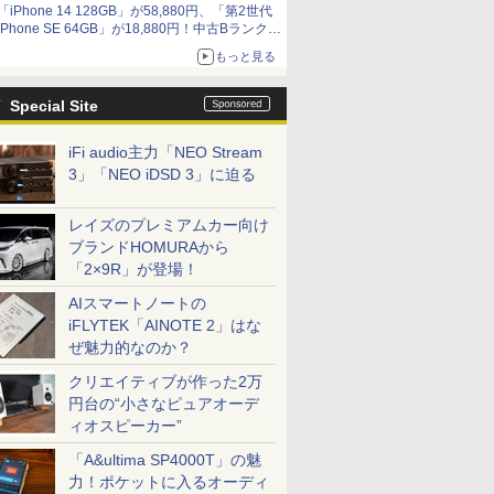
「iPhone 14 128GB」が58,880円、「第2世代
9,801円、暑さ指数連動セール ほか
iPhone SE 64GB」が18,880円！中古Bランク品
セール
もっと見る
Special Site
iFi audio主力「NEO Stream
3」「NEO iDSD 3」に迫る
レイズのプレミアムカー向け
ブランドHOMURAから
「2×9R」が登場！
AIスマートノートの
iFLYTEK「AINOTE 2」はな
ぜ魅力的なのか？
クリエイティブが作った2万
円台の“小さなピュアオーデ
ィオスピーカー”
「A&ultima SP4000T」の魅
力！ポケットに入るオーディ