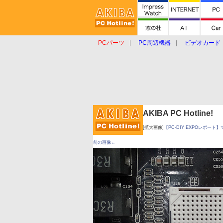
PCパーツ
PC周辺機器
ビデオカード
タブレット
おもしろグッズ
ショップ
AKIBA PC Hotline!
[拡大画像]
【PC-DIY EXPOレポート
前の画像←