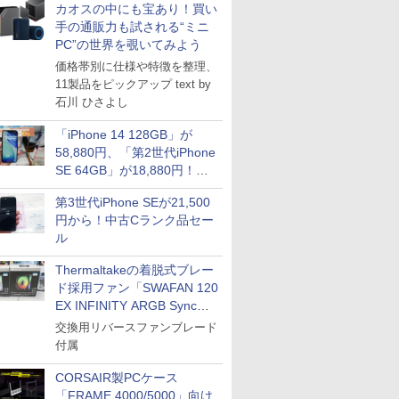
カオスの中にも宝あり！買い
手の通販力も試される“ミニ
PC”の世界を覗いてみよう
価格帯別に仕様や特徴を整理、
11製品をピックアップ text by
石川 ひさよし
「iPhone 14 128GB」が
58,880円、「第2世代iPhone
SE 64GB」が18,880円！中
古Bランク品セール
第3世代iPhone SEが21,500
円から！中古Cランク品セー
ル
Thermaltakeの着脱式ブレー
ド採用ファン「SWAFAN 120
EX INFINITY ARGB Sync」
に単品パッケージ
交換用リバースファンブレード
付属
CORSAIR製PCケース
「FRAME 4000/5000」向け