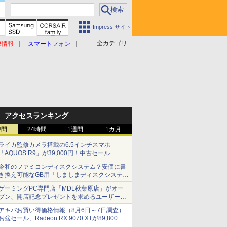
Impress サイト
全カテゴリ
原情報
スマートフォン
アクセスランキング
時間
24時間
1週間
1カ月
ライカ監修カメラ搭載の6.5インチスマホ
「AQUOS R9」が39,000円！中古セール
令和のファミコンディスクシステム？安価に書
き換え可能なGB用「しましまディスクシステ
ム」
ゲーミングPC専門店「MDL秋葉原店」がオー
プン、開店記念プレゼントを求めるユーザーが
押し寄せ長蛇の列に
アキバお買い得価格情報（8月6日～7日調査）
お盆セール、Radeon RX 9070 XTが89,800
円、水平周波数24.8kHz対応の17型モニターが