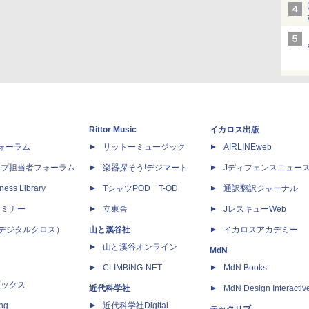
Rittor Music
イカロス出版
dフォーラム
リットーミュージック
AIRLINEweb
ップ担当者フォーラム
楽器探そう!デジマート
Jディフェンスニュー
ness Library
TシャツPOD T-OD
通訳翻訳ジャーナル
セミナー
立東舎
JレスキューWeb
 X（デジタルクロス）
山と溪谷社
イカロスアカデミー
山と溪谷オンライン
MdN
CLIMBING-NET
MdN Books
ブックス
近代科学社
MdN Design Interactiv
ing
近代科学社Digital