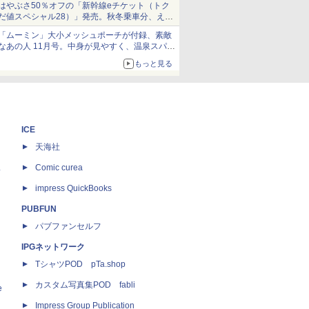
はやぶさ50％オフの「新幹線eチケット（トク
だ値スペシャル28）」発売。秋冬乗車分、えき
ねっと限定
「ムーミン」大小メッシュポーチが付録、素敵
なあの人 11月号。中身が見やすく、温泉スパに
も使える
もっと見る
ICE
天海社
ス
Comic curea
impress QuickBooks
PUBFUN
パブファンセルフ
IPGネットワーク
TシャツPOD pTa.shop
カスタム写真集POD fabli
e
Impress Group Publication