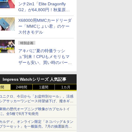
ンチ2in1「Elite Dragonfly
G2」が64,800円！秋葉原で
中古PCセール
X68000用MMCカードリーダ
ー「MMCじょい君」のケー
ス付きモデル
特別企画
アキバに“夏の特価ラッシ
ュ”到来！CPUもメモリもマ
ザーも安い、買い時のパーツ
は？【8月7日(金)22時配信】
Impress Watchシリーズ 人気記事
時間
24時間
1週間
1カ月
ユニクロ、今日から「お盆特別セール」。涼感
シアサッカーワンピース待望値下げ、撥水ギア
ショーツは1990円に
東映の歴代オープニング映像がカプセルトイ
に。全5種で8月下旬発売
カルディ、オンライン限定「ネコバッグ＆タン
ブラーセット」を一般販売。7月の抽選販売の
当選無効分