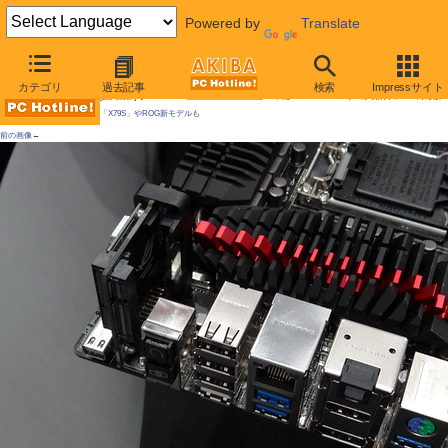
Powered by
Translate
AKIBA PC Hotline!
カテゴリ
過去記事
検索
Impressサイト
[拡大画像]
【PC-DIY EXPOレポート】マザーボード編：Socket FM2マザーが初展示、SAS対応版
「X79S」やROG新モデルも
前の画像←