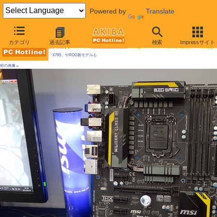
Powered by
Translate
AKIBA PC Hotline!
カテゴリ
過去記事
検索
Impressサイト
[拡大画像]
【PC-DIY EXPOレポート】マザーボード編：Socket FM2マザーが初展示、SAS対応版
「X79S」やROG新モデルも
前の画像←