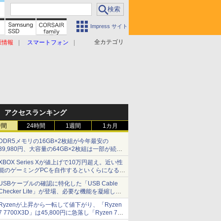
Impress サイト
全カテゴリ
原情報
スマートフォン
アクセスランキング
時間
24時間
1週間
1カ月
DDR5メモリの16GB×2枚組が今年最安の
39,980円、大容量の64GB×2枚組は一部が続騰
[8月前半のメモリ価格]
XBOX Series Xが値上げで10万円超え。近い性
能のゲーミングPCを自作するといくらになる？
【石田賀津男の『酒の肴にPCゲーム』】
USBケーブルの確認に特化した「USB Cable
Checker Lite」が登場、必要な機能を凝縮しコ
ンパクトに 7日発売
Ryzenが上昇から一転して値下がり、「Ryzen
7 7700X3D」は45,800円に急落し「Ryzen 7
7800X3D」との価格逆転解消 [8月前半のCPU