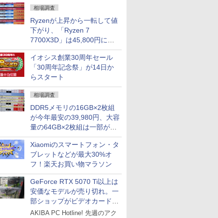
相場調査
Ryzenが上昇から一転して値
下がり、「Ryzen 7
7700X3D」は45,800円に急
落し「Ryzen 7 7800X3D」
イオシス創業30周年セール
との価格逆転解消 [8月前半の
「30周年記念祭」が14日か
CPU価格]
らスタート
相場調査
DDR5メモリの16GB×2枚組
が今年最安の39,980円、大容
量の64GB×2枚組は一部が続
騰 [8月前半のメモリ価格]
Xiaomiのスマートフォン・タ
ブレットなどが最大30%オ
フ！楽天お買い物マラソン
GeForce RTX 5070 Ti以上は
安価なモデルが売り切れ。一
部ショップがビデオカードの
購入制限を実施したニュース
AKIBA PC Hotline! 先週のアク