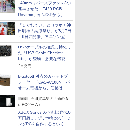
140mmリバースファンを3つ
連結させた「F420 RGB
Reverse」がNZXTから、単
一フレーム採用
「しぐれうい」とコラボ！神
田明神「納涼祭り」が8月7日
～9日に開催、アニソン盆踊
りや屋台グルメなどもあり
USBケーブルの確認に特化し
た「USB Cable Checker
Lite」が登場、必要な機能を
凝縮しコンパクトに
7日発売
Bluetooth対応のカセットプ
レーヤー「CAS-W100N」が
オーム電機から、価格は
5,940円
石田賀津男の『酒の肴
連載
にPCゲーム』
XBOX Series Xが値上げで10
万円超え。近い性能のゲーミ
ングPCを自作するといくら
になる？