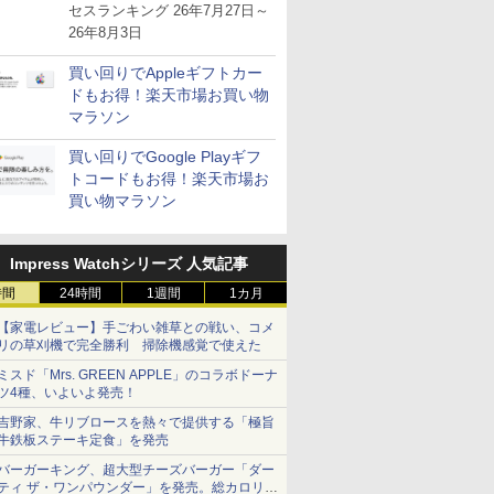
が注目を集める
セスランキング 26年7月27日～
26年8月3日
買い回りでAppleギフトカー
ドもお得！楽天市場お買い物
マラソン
買い回りでGoogle Playギフ
トコードもお得！楽天市場お
買い物マラソン
Impress Watchシリーズ 人気記事
時間
24時間
1週間
1カ月
【家電レビュー】手ごわい雑草との戦い、コメ
リの草刈機で完全勝利 掃除機感覚で使えた
ミスド「Mrs. GREEN APPLE」のコラボドーナ
ツ4種、いよいよ発売！
吉野家、牛リブロースを熱々で提供する「極旨
牛鉄板ステーキ定食」を発売
バーガーキング、超大型チーズバーガー「ダー
ティ ザ・ワンパウンダー」を発売。総カロリー