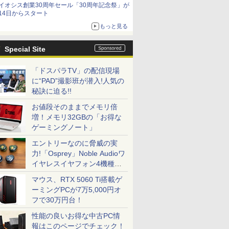
イオシス創業30周年セール「30周年記念祭」が
価格]
14日からスタート
もっと見る
Special Site
「ドスパラTV」の配信現場
に“PAD”撮影班が潜入!人気の
秘訣に迫る!!
お値段そのままでメモリ倍
増！メモリ32GBの「お得な
ゲーミングノート」
エントリーなのに脅威の実
力!「Osprey」Noble Audioワ
イヤレスイヤフォン4機種を
一気に聴く
マウス、RTX 5060 Ti搭載ゲ
ーミングPCが7万5,000円オ
フで30万円台！
性能の良いお得な中古PC情
報はこのページでチェック！