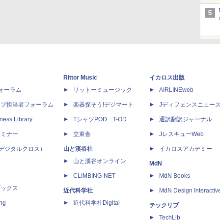
Rittor Music
イカロス出版
dフォーラム
リットーミュージック
AIRLINEweb
ップ担当者フォーラム
楽器探そう!デジマート
Jディフェンスニュー
ness Library
TシャツPOD T-OD
通訳翻訳ジャーナル
セミナー
立東舎
JレスキューWeb
 X（デジタルクロス）
山と溪谷社
イカロスアカデミー
山と溪谷オンライン
MdN
CLIMBING-NET
MdN Books
ブックス
近代科学社
MdN Design Interactiv
ing
近代科学社Digital
テックリブ
TechLib