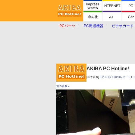
PCパーツ
PC周辺機器
ビデオカード
タブレット
おもしろグッズ
ショップ
AKIBA PC Hotline!
[拡大画像]
【PC-DIY EXPOレポート】
前の画像←