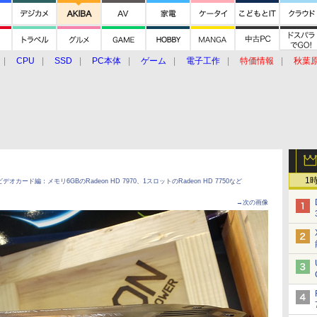
CPU
SSD
PC本体
ゲーム
電子工作
特価情報
秋葉
グルメ
イベント
価格動向
1
ビデオカード編：メモリ6GBのRadeon HD 7970、1スロットのRadeon HD 7750など
→次の画像