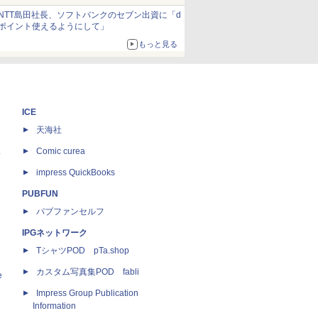
約1656kcal、総重量約527g！
NTT島田社長、ソフトバンクのセブン出資に「d
ポイント使えるようにして」
もっと見る
ICE
天海社
ス
Comic curea
impress QuickBooks
PUBFUN
パブファンセルフ
IPGネットワーク
TシャツPOD pTa.shop
カスタム写真集POD fabli
e
Impress Group Publication
Information