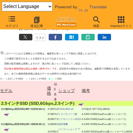
Powered by
Translate
その他6Gbps対応SSD最安値上位ショップ
カテゴリ
過去記事
検索
Impressサイト
【調査日：2012年6月21日】
リスト
※
このページにおける価格などの情報は、編集部が各ショップで独自に調査したものです。
この価格で販売されることを保証するものではありません。
実際の販売価格は変動しますので、購入時に各ショップ店頭にてご確認ください。
特記無き価格情報は税込み価格（税率=5％）です。
店頭表示が税抜きのみの場合は、編集部で消費税を加算しています。
また、全ての価格変動情報は過去のデータも税率5％の税込み相当額です。
※
■
■
＝3.5インチHDD
■
■
＝2.5インチHDD
■
■
■
■
＝SSD
1G
価
B
モデル
ショップ
備考
格
単
価
|
2.5インチSSD (SSD,6Gbps,2.5インチ)
|
その他6Gbps対応SSD(480〜512GB,MLC)
37,800
73.8
TSUKUMO eX.
CFD販売 S6TTS2Q,480GB
37,980
74.2
ドスパラパーツ館
A-DATA SX900(SandForce製コントローラ)
39,900
77.9
ツクモパソコン本店II
A-DATA SX900(SandForce製コントローラ)
|
その他6Gbps対応SSD(240〜256GB,MLC)
14,980
58.5
浜田電機
A-DATA SP900(SandForce製コントローラ)
パソコンショップ ア
15,970
62.4
A-DATA S510(SandForce製コントローラ),240GB