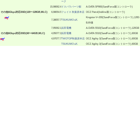
ーク
15,980
62.4
ドスパラパーツ館
A-DATA SP900(SandForce製コントローラ)
|
その他6Gbps対応SSD(120〜128GB,MLC)
6,980
54.5
フェイス 秋葉原本店
OCZ Petrol(Indilinx製コントローラ)
Kingston V+200(SandForce製コントローラ),120G
7,380
57.7
TSUKUMO eX.
B,特価
7,950
62.1
浜田電機
A-DATA S510(SandForce製コントローラ),120GB
|
その他6Gbps対応SSD(60〜64GB,MLC)
4,950
77.3
浜田電機
A-DATA S510(SandForce製コントローラ),60GB
4,970
77.7
TWOTOP秋葉原本店
OCZ Agility 3(SandForce製コントローラ),60GB
TSUKUMO eX.
OCZ Agility 3(SandForce製コントローラ),60GB