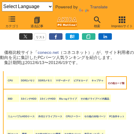
Powered by
Translate
coneco.net人気ランキング（PCパーツ編）
カテゴリ
過去記事
検索
Impressサイト
（2012/6/13〜2012/6/19）
リスト
価格比較サイト「
coneco.net
（コネコネット）」が、サイト利用者の
動向を元に集計したPCパーツ人気ランキングを紹介します。
集計期間は2012/6/13〜2012/6/19です。
CPU
DDR2メモリ
DDR3メモリ
マザーボード
ビデオカード
キャプチャ
その他カード類
SSD
3.5インチHDD
2.5インチHDD
Blu-rayドライブ
その他ドライブベイ内蔵品
リムーバブルHDDケース
外付けドライブケース
CPUクーラー
その他の冷却パーツ
PC自作キット