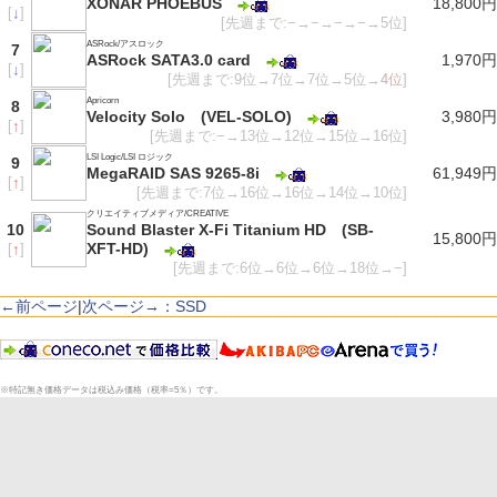
XONAR PHOEBUS
18,800円
[
↓
]
[先週まで:−→−→−→−→5位]
ASRock/アスロック
7
ASRock SATA3.0 card
1,970円
[
↓
]
[先週まで:9位→7位→7位→5位→
4位
]
Apricorn
8
Velocity Solo (VEL-SOLO)
3,980円
[
↑
]
[先週まで:−→13位→12位→15位→16位]
LSI Logic/LSI ロジック
9
MegaRAID SAS 9265-8i
61,949円
[
↑
]
[先週まで:7位→16位→16位→14位→10位]
クリエイティブメディア/CREATIVE
10
Sound Blaster X-Fi Titanium HD (SB-
15,800円
XFT-HD)
[
↑
]
[先週まで:6位→6位→6位→18位→−]
←前ページ
|
次ページ→：SSD
※特記無き価格データは税込み価格（税率=5％）です。