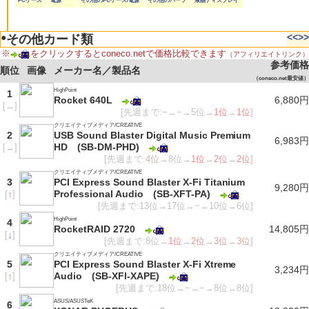
PCケース
電源
その他のPCケース/電源
その他のパーツ
液晶ディスプレイ
●
<<
>>
その他カード類
※
をクリックするとconeco.netで価格比較できます
（アフィリエイトリンク）
参考価格
順位
画像
メーカー名／製品名
（coneco.net最安値）
HighPoint
1
Rocket 640L
6,880円
[
→
]
[先週まで:−→−→5位→
1位
→
1位
]
クリエイティブメディア/CREATIVE
2
USB Sound Blaster Digital Music Premium
6,983円
HD (SB-DM-PHD)
[
→
]
[先週まで:
4位
→8位→
1位
→
2位
→
2位
]
クリエイティブメディア/CREATIVE
3
PCI Express Sound Blaster X-Fi Titanium
9,280円
Professional Audio (SB-XFT-PA)
[
↑
]
[先週まで:13位→17位→−→10位→6位]
HighPoint
4
RocketRAID 2720
14,805円
[
↓
]
[先週まで:8位→
1位
→
2位
→
3位
→
3位
]
クリエイティブメディア/CREATIVE
5
PCI Express Sound Blaster X-Fi Xtreme
3,234円
Audio (SB-XFI-XAPE)
[
↑
]
[先週まで:18位→−→−→8位→8位]
ASUS/ASUSTeK
6