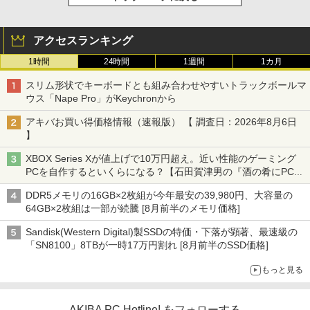
アクセスランキング
1時間
24時間
1週間
1カ月
スリム形状でキーボードとも組み合わせやすいトラックボールマ
ウス「Nape Pro」がKeychronから
アキバお買い得価格情報（速報版） 【 調査日：2026年8月6日
】
XBOX Series Xが値上げで10万円超え。近い性能のゲーミング
PCを自作するといくらになる？【石田賀津男の『酒の肴にPCゲ
ーム』】
DDR5メモリの16GB×2枚組が今年最安の39,980円、大容量の
64GB×2枚組は一部が続騰 [8月前半のメモリ価格]
Sandisk(Western Digital)製SSDの特価・下落が顕著、最速級の
「SN8100」8TBが一時17万円割れ [8月前半のSSD価格]
もっと見る
AKIBA PC Hotline! をフォローする