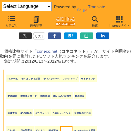
Powered by
Translate
coneco.net人気ランキング（ソフト編）
カテゴリ
過去記事
検索
Impressサイト
（2012/6/13〜2012/6/19）
リスト
価格比較サイト「
coneco.net
（コネコネット）」が、サイト利用者の
動向を元に集計したPCソフト人気ランキングを紹介します。
集計期間は2012/6/13〜2012/6/19です。
PCゲーム
セキュリティ対策
ディスクツール
バックアップ
ライティング
動画編集
動画エンコード
動画作成
Blu-ray/DVD再生
動画保存
画像管理
3DCG制作
グラフィック
DAW/シーケンス
音楽制作その他
OS全般
日本語変換
ビジネス
PDF変換
インターネット関連