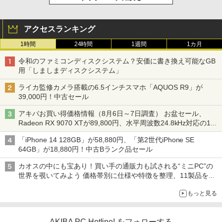
アクセスランキング
1時間
24時間
1週間
1カ月
令和のファミコンディスクシステム？安価に書き換え可能なGB
用「しましまディスクシステム」
ライカ監修カメラ搭載の6.5インチスマホ「AQUOS R9」が
39,000円！中古セール
アキバお買い得価格情報（8月6日～7日調査） お盆セール、
Radeon RX 9070 XTが89,800円、水平周波数24.8kHz対応の17
型モニターが9,801円、暑さ指数連動セール ほか
「iPhone 14 128GB」が58,880円、「第2世代iPhone SE
64GB」が18,880円！中古Bランク品セール
カオスの中にも宝あり！買い手の通販力も試される“ミニPC”の
世界を覗いてみよう 価格帯別に仕様や特徴を整理、11製品をピ
ックアップ text by 石川 ひさよし
もっと見る
AKIBA PC Hotline! をフォローする