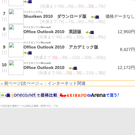
[
↑
]
[先週まで:6位→6位→8位→
2位
→7位]
ジャストシステム
7
Shuriken 2010 ダウンロード版
価格データなし
[
↑
]
[先週まで:7位→7位→9位→8位→8位]
マイクロソフト/Microsoft
8
Office Outlook 2010 英語版
12,950円
[
↑
]
[先週まで:8位→8位→10位→9位→9位]
マイクロソフト/Microsoft
9
Office Outlook 2010 アカデミック版
8,427円
[
↑
]
[先週まで:
1位
→9位→11位→10位→10位]
マイクロソフト/Microsoft
10
Office Outlook 2010
12,172円
[
↓
]
[先週まで:5位→
2位
→
3位
→11位→
3位
]
←前ページ
|
次ページ→：インターネット関連
※特記無き価格データは税込み価格（税率=5％）です。