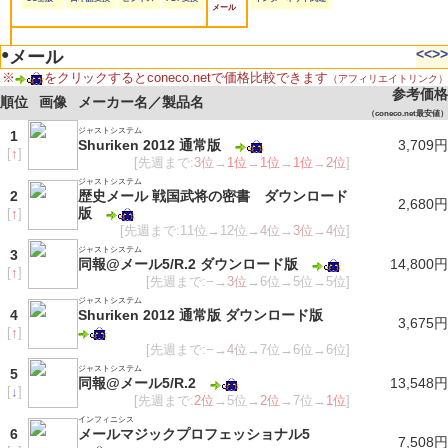
メール
●
<<
>>
メール
※
をクリックするとconeco.netで価格比較できます
（アフィリエイトリンク）
参考価格
順位
画像
メーカー名／製品名
（coneco.net最安値）
ジャストシステム
1
Shuriken 2012 通常版
3,709円
[
↑
]
[先週まで:
3位
→
1位
→
1位
→
1位
→
2位
]
ジャストシステム
2
歴史メール 戦国武将の密書 ダウンロード
2,680円
版
[
↑
]
[先週まで:11位→12位→
4位
→
3位
→
4位
]
ジャストシステム
3
同報@メール5/R.2 ダウンロード版
14,800円
[
↑
]
[先週まで:−→
3位
→6位→5位→5位]
ジャストシステム
4
Shuriken 2012 通常版 ダウンロード版
3,675円
[
↑
]
[先週まで:−→
4位
→7位→6位→6位]
ジャストシステム
5
同報@メール5/R.2
13,548円
[
↓
]
[先週まで:
2位
→5位→
2位
→7位→
1位
]
インフィニシス
6
メールマジックプロフェッショナル5
7,508円