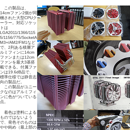
この製品は、
14cmファン2個が同
梱された大型CPUク
ーラー。対応ソケッ
トは
LGA2011/1366/115
5/1156/775/SocketA
M3+/AM2/FM1など
で、2列ある積層ア
ルミフィンに14cm
ファンまたは12cm
ファンを最大3基搭
載できる。付属ファ
ンは19.6dB品で、
標準仕様では静音志
向の製品だ。
この製品がユニー
クなのはアルミフィ
ンに色がついている
点。
着色は塗料による
ものではないよう
で、発色そのものは
やや鈍め（最上部の