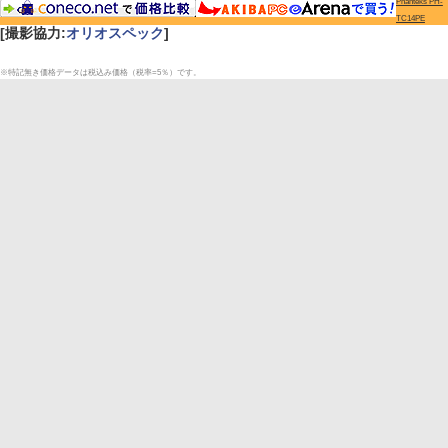
Phanteks PH-
TC14PE
[撮影協力:
オリオスペック
]
※特記無き価格データは税込み価格（税率=5％）です。