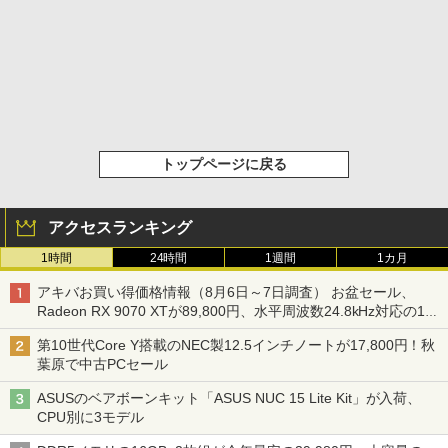
トップページに戻る
アクセスランキング
1時間
24時間
1週間
1カ月
アキバお買い得価格情報（8月6日～7日調査） お盆セール、
Radeon RX 9070 XTが89,800円、水平周波数24.8kHz対応の17
型モニターが9,801円、暑さ指数連動セール ほか
第10世代Core Y搭載のNEC製12.5インチノートが17,800円！秋
葉原で中古PCセール
ASUSのベアボーンキット「ASUS NUC 15 Lite Kit」が入荷、
CPU別に3モデル