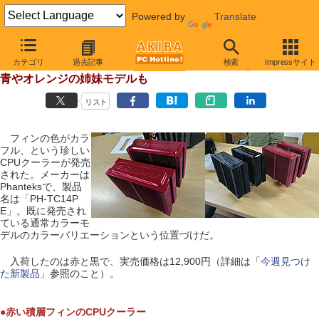
Powered by
Translate
【 2012年6月26日 】
カテゴリ
過去記事
検索
Impressサイト
赤いアルミフィンのCPUクーラー登場、ファンも赤
青やオレンジの姉妹モデルも
リスト
フィンの色がカラ
フル、という珍しい
CPUクーラーが発売
された。メーカーは
Phanteksで、製品
名は「PH-TC14P
E」。既に発売され
ている通常カラーモ
デルのカラーバリエーションという位置づけだ。
入荷したのは赤と黒で、実売価格は12,900円（詳細は「
今週見つけ
た新製品
」参照のこと）。
●赤い積層フィンのCPUクーラー