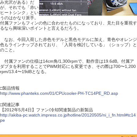
み光沢がある）だ
が、それでも「赤い
ヒートシンク」とい
うのはかなり派手。
付属ファンもフィンの色に合わせたものになっており、見た目を重視す
るなら興味深いポイントと言えるだろう。
なお、今回入荷した赤色モデルと黒色モデルに加え、青色やオレンジ
色もラインナップされており、「入荷を検討している」（ショップ）と
のこと。
付属ファンの仕様は14cm角/1,300rpmで、動作音は19.6dB。付属ア
ダプタを利用することでPWM対応にも変更でき、その際は700〜1,200
rpm/13.4〜19dBとなる。
□製品情報
http://www.phanteks.com/01/CPUcooler-PH-TC14PE_RD.asp
□関連記事
【2012年5月4日】ファン/冷却関連製品の新製品
http://akiba-pc.watch.impress.co.jp/hotline/20120505/ni_i_fn.html#tc14
pe