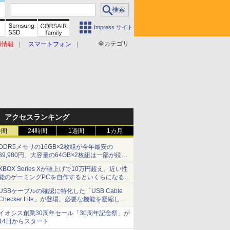
Impress サイト
全カテゴリ
原情報
スマートフォン
アクセスランキング
時間
24時間
1週間
1カ月
DDR5メモリの16GB×2枚組が今年最安の
39,980円、大容量の64GB×2枚組は一部が続騰
[8月前半のメモリ価格]
XBOX Series Xが値上げで10万円超え。近い性
能のゲーミングPCを自作するといくらになる？
【石田賀津男の『酒の肴にPCゲーム』】
USBケーブルの確認に特化した「USB Cable
Checker Lite」が登場、必要な機能を凝縮しコ
ンパクトに 7日発売
イオシス創業30周年セール「30周年記念祭」が
14日からスタート