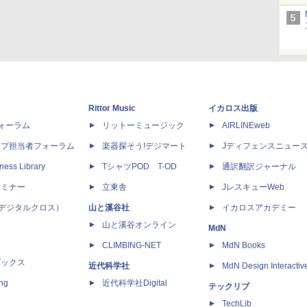
Rittor Music
イカロス出版
dフォーラム
リットーミュージック
AIRLINEweb
ップ担当者フォーラム
楽器探そう!デジマート
Jディフェンスニュー
ness Library
TシャツPOD T-OD
通訳翻訳ジャーナル
セミナー
立東舎
JレスキューWeb
 X（デジタルクロス）
山と溪谷社
イカロスアカデミー
山と溪谷オンライン
MdN
CLIMBING-NET
MdN Books
ブックス
近代科学社
MdN Design Interactiv
ing
近代科学社Digital
テックリブ
TechLib