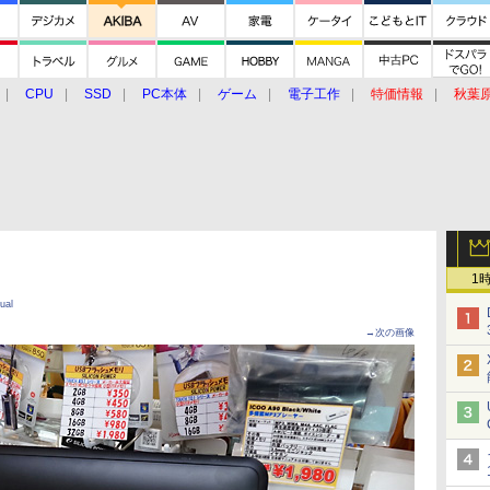
CPU
SSD
PC本体
ゲーム
電子工作
特価情報
秋葉
グルメ
イベント
価格動向
1
ual
→次の画像