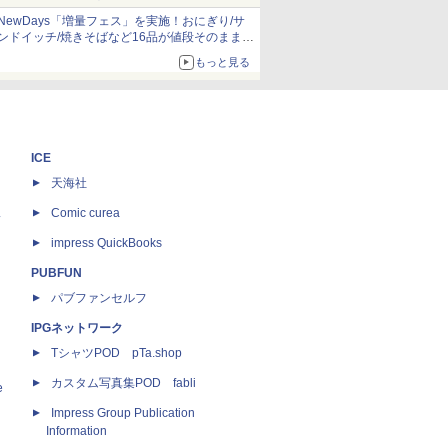
NewDays「増量フェス」を実施！おにぎり/サ
ンドイッチ/焼きそばなど16品が値段そのままで
ボリュームアップ
もっと見る
ICE
天海社
ス
Comic curea
impress QuickBooks
PUBFUN
パブファンセルフ
IPGネットワーク
TシャツPOD pTa.shop
カスタム写真集POD fabli
e
Impress Group Publication
Information