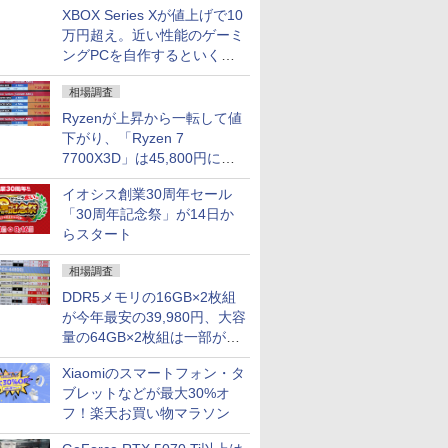
XBOX Series Xが値上げで10
万円超え。近い性能のゲーミ
ングPCを自作するといくら
になる？
相場調査
Ryzenが上昇から一転して値
下がり、「Ryzen 7
7700X3D」は45,800円に急
落し「Ryzen 7 7800X3D」
イオシス創業30周年セール
との価格逆転解消 [8月前半の
「30周年記念祭」が14日か
CPU価格]
らスタート
相場調査
DDR5メモリの16GB×2枚組
が今年最安の39,980円、大容
量の64GB×2枚組は一部が続
騰 [8月前半のメモリ価格]
Xiaomiのスマートフォン・タ
ブレットなどが最大30%オ
フ！楽天お買い物マラソン