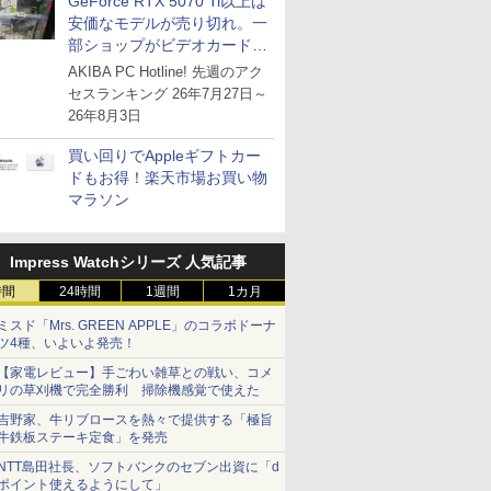
GeForce RTX 5070 Ti以上は
安価なモデルが売り切れ。一
部ショップがビデオカードの
購入制限を実施したニュース
AKIBA PC Hotline! 先週のアク
が注目を集める
セスランキング 26年7月27日～
26年8月3日
買い回りでAppleギフトカー
ドもお得！楽天市場お買い物
マラソン
Impress Watchシリーズ 人気記事
時間
24時間
1週間
1カ月
ミスド「Mrs. GREEN APPLE」のコラボドーナ
ツ4種、いよいよ発売！
【家電レビュー】手ごわい雑草との戦い、コメ
リの草刈機で完全勝利 掃除機感覚で使えた
吉野家、牛リブロースを熱々で提供する「極旨
牛鉄板ステーキ定食」を発売
NTT島田社長、ソフトバンクのセブン出資に「d
ポイント使えるようにして」