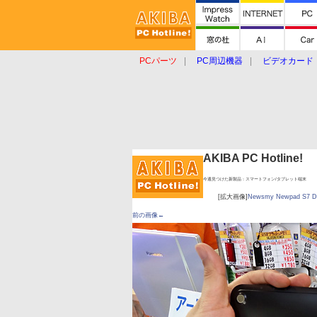
PCパーツ
PC周辺機器
ビデオカード
タブレット
おもしろグッズ
ショップ
AKIBA PC Hotline!
今週見つけた新製品：スマートフォン/タブレット端末
[拡大画像]
Newsmy Newpad S7 D
前の画像←