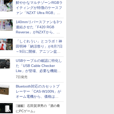
鮮やかなマルチゾーンRGBラ
イティングが特徴のケースフ
ァン「NZXT Ultra RGB」が
発売、計8製品
140mmリバースファンを3つ
連結させた「F420 RGB
Reverse」がNZXTから、単
一フレーム採用
「しぐれうい」とコラボ！神
田明神「納涼祭り」が8月7日
～9日に開催、アニソン盆踊
りや屋台グルメなどもあり
USBケーブルの確認に特化し
た「USB Cable Checker
Lite」が登場、必要な機能を
凝縮しコンパクトに
7日発売
Bluetooth対応のカセットプ
レーヤー「CAS-W100N」が
オーム電機から、価格は
5,940円
石田賀津男の『酒の肴
連載
にPCゲーム』