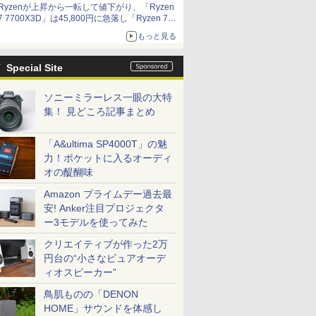
Ryzenが上昇から一転して値下がり、「Ryzen
7 7700X3D」は45,800円に急落し「Ryzen 7
7800X3D」との価格逆転解消 [8月前半のCPU
もっと見る
価格]
Special Site
ソニーミラーレス一眼の大特
集！ 見どころ記事まとめ
「A&ultima SP4000T」の魅
力！ポケットに入るオーディ
オの醍醐味
Amazon プライムデー過去最
安! Anker注目プロジェクタ
ー3モデルを使ってみた
クリエイティブが作った2万
円台の“小さなピュアオーデ
ィオスピーカー”
鳥肌ものの「DENON
HOME」サウンドを体感し