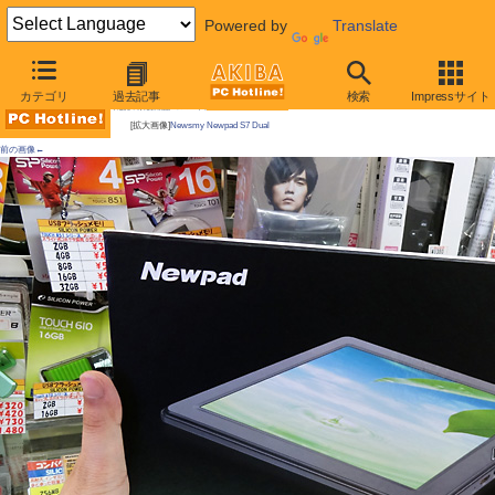
Powered by
Translate
AKIBA PC Hotline!
カテゴリ
過去記事
検索
Impressサイト
今週見つけた新製品：スマートフォン/タブレット端末
[拡大画像]
Newsmy Newpad S7 Dual
前の画像←