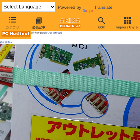
Powered by
Translate
AKIBA PC Hotline!
カテゴリ
過去記事
検索
Impressサイト
[拡大画像]
お買い得価格情報
前の画像←