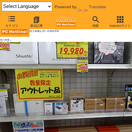
Powered by
Translate
AKIBA PC Hotline!
カテゴリ
過去記事
検索
Impressサイト
[拡大画像]
お買い得価格情報
前の画像←