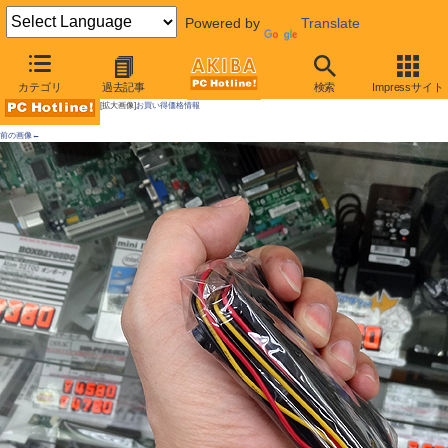
Powered by
Translate
AKIBA PC Hotline!
カテゴリ
過去記事
検索
Impressサイト
[拡大画像]
お買い得価格情報
前の画像←