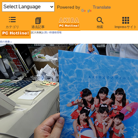
Powered by
Translate
AKIBA PC Hotline!
カテゴリ
過去記事
検索
Impressサイト
[拡大画像]
お買い得価格情報
前の画像←