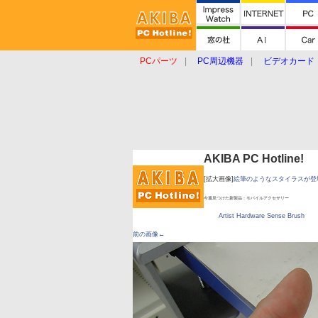
PCパーツ
PC周辺機器
ビデオカード
タブレット
おもしろグッズ
ショップ
AKIBA PC Hotline!
[拡大画像]
絵筆のようなスタイラスが
今週見つけた新製品：モバイルアクセサリー
Artist Hardware Sense Brush
前の画像←