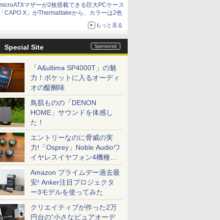
microATXマザーが2枚搭載できる巨大PCケース
「CAPO X」がThermaltakeから、カラーは2色
もっと見る
Special Site
「A&ultima SP4000T」の魅
力！ポケットに入るオーディ
オの醍醐味
鳥肌ものの「DENON
HOME」サウンドを体感し
た！
エントリーなのに脅威の実
力!「Osprey」Noble Audioワ
イヤレスイヤフォン4機種を
一気に聴く
Amazon プライムデー過去最
安! Anker注目プロジェクタ
ー3モデルを使ってみた
クリエイティブが作った2万
円台の“小さなピュアオーデ