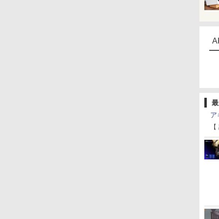
A
最
ア
【