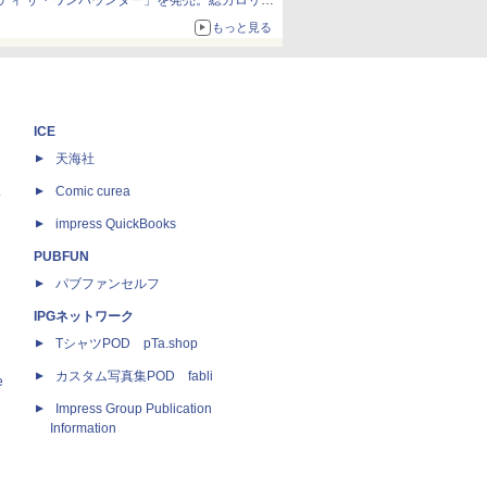
ティ ザ・ワンパウンダー」を発売。総カロリー
約1656kcal、総重量約527g！
もっと見る
ICE
天海社
ス
Comic curea
impress QuickBooks
PUBFUN
パブファンセルフ
IPGネットワーク
TシャツPOD pTa.shop
カスタム写真集POD fabli
e
Impress Group Publication
Information