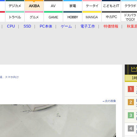
CPU
SSD
PC本体
ゲーム
電子工作
特価情報
秋葉
グルメ
イベント
価格動向
登場、スマホ向け
1
→次の画像