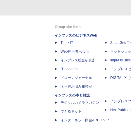
Group site links
インプレスのビジネスWeb
Think IT
SmartGri
Web担当者Forum
ネットショ
インプレス総合研究所
Impress Busi
IT Leaders
インプレス
ドローンジャーナル
DIGITAL
ネッ担お悩み相談室
インプレスの本と雑誌
インプレス
デジタルカメラマガジン
NextPublish
できるネット
インターネット白書ARCHIVES