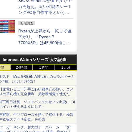
XBOX Series Xが値上げで10
万円超え。近い性能のゲーミ
ングPCを自作するといくら
になる？
相場調査
Ryzenが上昇から一転して値
下がり、「Ryzen 7
7700X3D」は45,800円に急
落し「Ryzen 7 7800X3D」
との価格逆転解消 [8月前半の
Impress Watchシリーズ 人気記事
CPU価格]
時間
24時間
1週間
1カ月
ミスド「Mrs. GREEN APPLE」のコラボドーナ
ツ4種、いよいよ発売！
【家電レビュー】手ごわい雑草との戦い、コメ
リの草刈機で完全勝利 掃除機感覚で使えた
NTT島田社長、ソフトバンクのセブン出資に「d
ポイント使えるようにして」
吉野家、牛リブロースを熱々で提供する「極旨
牛鉄板ステーキ定食」を発売
バーガーキング、超大型チーズバーガー「ダー