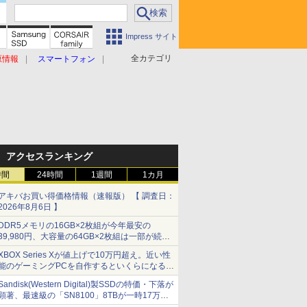
Impress サイト
全カテゴリ
原情報
スマートフォン
アクセスランキング
時間
24時間
1週間
1カ月
アキバお買い得価格情報（速報版） 【 調査日：
2026年8月6日 】
DDR5メモリの16GB×2枚組が今年最安の
39,980円、大容量の64GB×2枚組は一部が続騰
[8月前半のメモリ価格]
XBOX Series Xが値上げで10万円超え。近い性
能のゲーミングPCを自作するといくらになる？
【石田賀津男の『酒の肴にPCゲーム』】
Sandisk(Western Digital)製SSDの特価・下落が
顕著、最速級の「SN8100」8TBが一時17万円
割れ [8月前半のSSD価格]