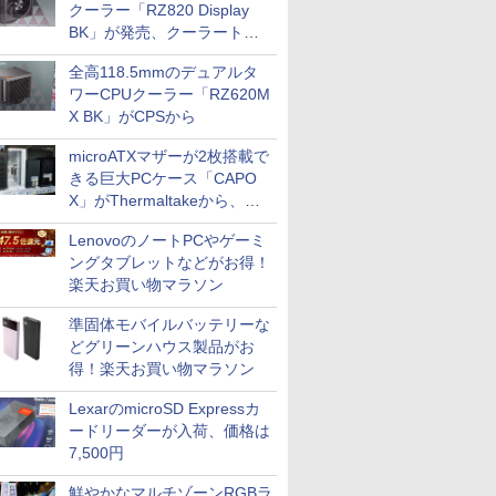
クーラー「RZ820 Display
BK」が発売、クーラートッ
プに5インチ液晶搭載
全高118.5mmのデュアルタ
ワーCPUクーラー「RZ620M
X BK」がCPSから
microATXマザーが2枚搭載で
きる巨大PCケース「CAPO
X」がThermaltakeから、カ
ラーは2色
LenovoのノートPCやゲーミ
ングタブレットなどがお得！
楽天お買い物マラソン
準固体モバイルバッテリーな
どグリーンハウス製品がお
得！楽天お買い物マラソン
LexarのmicroSD Expressカ
ードリーダーが入荷、価格は
7,500円
鮮やかなマルチゾーンRGBラ