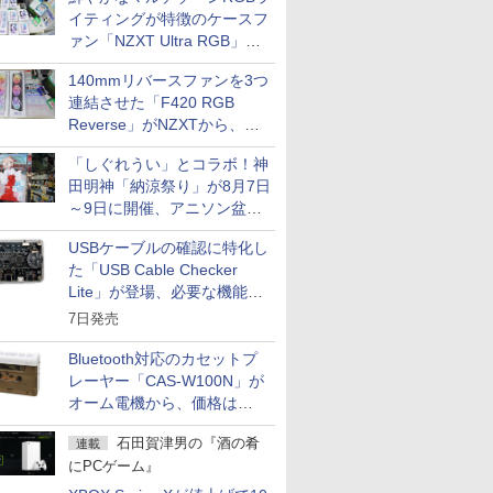
イティングが特徴のケースフ
ァン「NZXT Ultra RGB」が
発売、計8製品
140mmリバースファンを3つ
連結させた「F420 RGB
Reverse」がNZXTから、単
一フレーム採用
「しぐれうい」とコラボ！神
田明神「納涼祭り」が8月7日
～9日に開催、アニソン盆踊
りや屋台グルメなどもあり
USBケーブルの確認に特化し
た「USB Cable Checker
Lite」が登場、必要な機能を
凝縮しコンパクトに
7日発売
Bluetooth対応のカセットプ
レーヤー「CAS-W100N」が
オーム電機から、価格は
5,940円
石田賀津男の『酒の肴
連載
にPCゲーム』