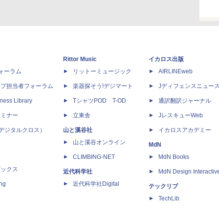
Rittor Music
イカロス出版
dフォーラム
リットーミュージック
AIRLINEweb
ップ担当者フォーラム
楽器探そう!デジマート
Jディフェンスニュー
ness Library
TシャツPOD T-OD
通訳翻訳ジャーナル
セミナー
立東舎
JレスキューWeb
 X（デジタルクロス）
山と溪谷社
イカロスアカデミー
山と溪谷オンライン
MdN
CLIMBING-NET
MdN Books
ブックス
近代科学社
MdN Design Interactiv
ing
近代科学社Digital
テックリブ
TechLib