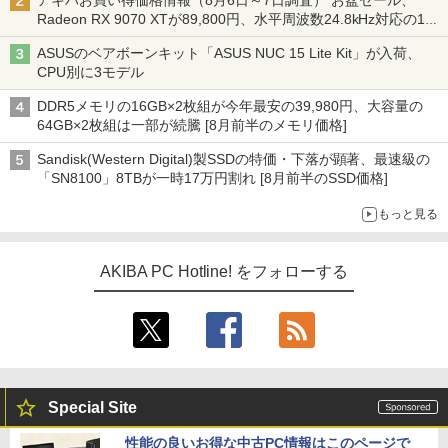
アキバお買い得価格情報（8月6日～7日調査） お盆セール、
Radeon RX 9070 XTが89,800円、水平周波数24.8kHz対応の17
型モニターが9,801円、暑さ指数連動セール ほか
ASUSのベアボーンキット「ASUS NUC 15 Lite Kit」が入荷、
CPU別に3モデル
DDR5メモリの16GB×2枚組が今年最安の39,980円、大容量の
64GB×2枚組は一部が続騰 [8月前半のメモリ価格]
Sandisk(Western Digital)製SSDの特価・下落が顕著、最速級の
「SN8100」8TBが一時17万円割れ [8月前半のSSD価格]
もっと見る
AKIBA PC Hotline! をフォローする
Special Site
性能の良いお得な中古PC情報はこのページで