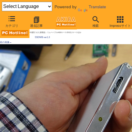
Powered by
Translate
AKIBA PC Hotline!
カテゴリ
過去記事
検索
Impressサイト
[拡大画像]
mSATA-SSDの外付けケース発売、USB 3.0対応 / USBメモリも自作可能？
今週見つけた新製品：リムーバブルHDDケース/外付けケースほか
SSDMB ver1.3
前の画像←