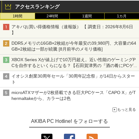
アクセスランキング
1時間
24時間
1週間
1カ月
アキバお買い得価格情報（速報版） 【 調査日：2026年8月6日
】
DDR5メモリの16GB×2枚組が今年最安の39,980円、大容量の64
GB×2枚組は一部が続騰 [8月前半のメモリ価格]
XBOX Series Xが値上げで10万円超え。近い性能のゲーミングP
Cを自作するといくらになる？【石田賀津男の『酒の肴にPCゲ
ーム』】
イオシス創業30周年セール「30周年記念祭」が14日からスター
ト
microATXマザーが2枚搭載できる巨大PCケース「CAPO X」がT
hermaltakeから、カラーは2色
もっと見る
AKIBA PC Hotline! をフォローする