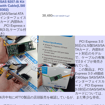
SAS 9207-8i Kit
with Cable(LSI0
0302)
(SAS/Serial ATA
38,480
PC DIY SHOP FreeT
インターフェイス
カード,内部8ch
,PCI Express x
8(3.0),ケーブル付
き)
PCI Express 3.0
対応のLSI製SAS/SA
TAカード。内部8ポ
ート対応のモデル
で、ケーブルの有無
で2タイプが発売さ
れている。
この製品は、PCI
Express 3.0 x8接続
の6Gbps SAS/SATA
インターフェイスカ
ード。PCI Express
3.0対応のSAS/SATA
カードについては、
6月中旬にATTO製品の店頭販売を確認しているが、まだ希少な存在。