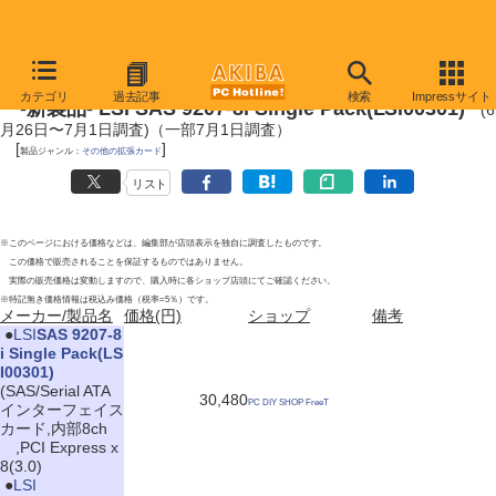
2012年7月1日
カテゴリ
過去記事
検索
Impressサイト
-新製品- LSI SAS 9207-8i Single Pack(LSI00301)
(6
月26日〜7月1日調査)（一部7月1日調査）
[
]
製品ジャンル：
その他の拡張カード
リスト
※このページにおける価格などは、編集部が店頭表示を独自に調査したものです。
この価格で販売されることを保証するものではありません。
実際の販売価格は変動しますので、購入時に各ショップ店頭にてご確認ください。
※特記無き価格情報は税込み価格（税率=5％）です。
メーカー/製品名
価格(円)
ショップ
備考
|
●
LSI
SAS 9207-8
i Single Pack(LS
I00301)
(SAS/Serial ATA
30,480
PC DIY SHOP FreeT
インターフェイス
カード,内部8ch
,PCI Express x
8(3.0)
|
●
LSI