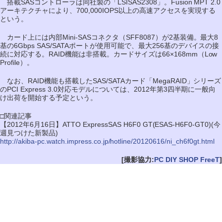
搭載SASコントローラは同社製の「LSISAS2308」。Fusion MPT 2.0
アーキテクチャにより、700,000IOPS以上の高速アクセスを実現する
という。
カード上には内部Mini-SASコネクタ（SFF8087）が2基装備。最大8
基の6Gbps SAS/SATAポートが使用可能で、最大256基のデバイスの接
続に対応する。RAID機能は非搭載。カードサイズは66×168mm（Low
Profile）。
なお、RAID機能も搭載したSAS/SATAカード「MegaRAID」シリーズ
のPCI Express 3.0対応モデルについては、2012年第3四半期に一般向
け出荷を開始する予定という。
□関連記事
【2012年6月16日】ATTO ExpressSAS H6F0 GT(ESAS-H6F0-GT0)(今
週見つけた新製品)
http://akiba-pc.watch.impress.co.jp/hotline/20120616/ni_ch6f0gt.html
[撮影協力:
PC DIY SHOP FreeT
]