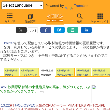
Powered by
Translate
AKIBA PC Hotline! Twitter更新履歴
カテゴリ
過去記事
検索
Impressサイト
【 更新日：2012年6月25日〜7月1日 】
リスト
Twitter
を使って配信している取材速報や特価情報の更新履歴です。
なお、利用している外部サービスの状況により、一部の画像が表示さ
れない場合もございます。
試験サービスにつき、予告無く中断/終了することがありますのでご
了承ください。
6月25日(月)分
6月26日(火)分
6月27日(水)分
6月28日(木)分
6月29日(金)分
6月30日(土)分
秋葉原で
プリキュアベンチ
東北縦貫線
ザクなんじゃね？
背負って使う
プロレスのイベン
|
4:51
秋葉原駅付近の東北縦貫線の高架、気がつくとだいぶ
できあがってきてます。
[11RT]
|
13:22
RT
@OLIOSPEC
人気のCPUクーラー PHANTEKS PH-TC14PE
は、おかげさまで即完売となりました。ありがとうございました。毎回