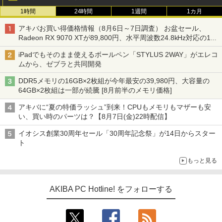
1時間
24時間
1週間
1カ月
アキバお買い得価格情報（8月6日～7日調査） お盆セール、
Radeon RX 9070 XTが89,800円、水平周波数24.8kHz対応の17
型モニターが9,801円、暑さ指数連動セール ほか
iPadでもそのまま使えるボールペン「STYLUS 2WAY」がエレコ
ムから、ゼブラと共同開発
DDR5メモリの16GB×2枚組が今年最安の39,980円、大容量の
64GB×2枚組は一部が続騰 [8月前半のメモリ価格]
アキバに“夏の特価ラッシュ”到来！CPUもメモリもマザーも安
い、買い時のパーツは？【8月7日(金)22時配信】
イオシス創業30周年セール「30周年記念祭」が14日からスター
ト
もっと見る
AKIBA PC Hotline! をフォローする