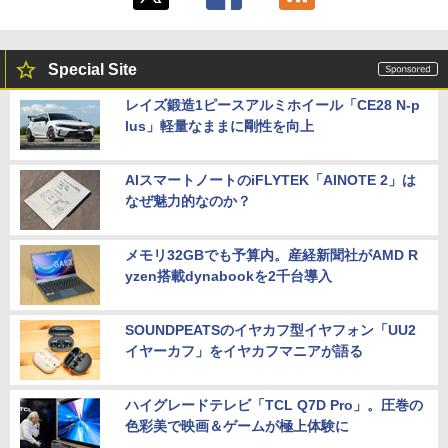
Special Site
レイズ鍛造1ピースアルミホイール「CE28 N-p
lus」軽量なままに剛性を向上
AIスマートノートのiFLYTEK「AINOTE 2」は
なぜ魅力的なのか？
メモリ32GBでも予算内。産経新聞社がAMD R
yzen搭載dynabookを2千台導入
SOUNDPEATSのイヤカフ型イヤフォン「UU2
イヤーカフ」をイヤカフマニアが語る
ハイグレードテレビ「TCL Q7D Pro」。圧巻の
色彩美で映画＆ゲームが極上体験に