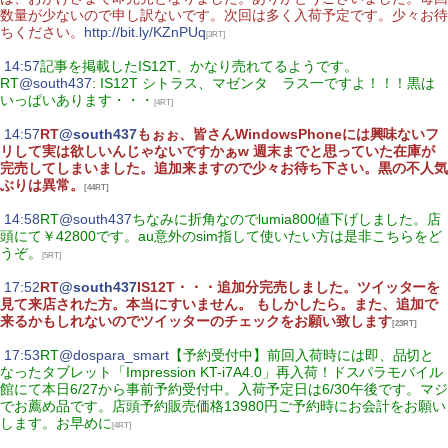
数量が少ないので申し訳ないです。次回は多く入荷予定です。少々お待
ちください。
http://bit.ly/KZnPUq
[3RT]
|
14:57
記事を掲載したIS12T、かなり売れてるようです。
RT
@south437
: IS12T シトラス、マゼンタ ラス一ですよ！！！黒は
いっぱいあります・・・
[4RT]
|
14:57
RT
@south437
もぉぉ、皆さんWindowsPhoneには興味ないフ
リして実は欲しいんじゃないですかぁw 週末までと思っていた在庫が
完売してしまいました。追加来ますので少々お待ち下さい。黒の不人気
ぶりは異常。
[44RT]
|
14:58
RT
@south437
ちなみに折角なのでlumia800値下げしました。店
頭にて￥42800です。au意外のsim指して使いたい方は是非こちらをど
うぞ。
[5RT]
|
17:52
RT
@south437
IS12T・・・追加分完売しました。ツイッターを
見て来店された方。本当にすいません。 もしかしたら。また、追加で
来るかもしれないのでツイッターのチェックをお願い致します
[23RT]
|
17:53
RT
@dospara_smart
【予約受付中】前回入荷時には即、品切と
なったタブレット「Impression KT-i7A4.0」再入荷！ドスパラモバイル
館にて本日6/27から事前予約受付中。入荷予定日は6/30午後です。マジ
でお薦め品です。店頭予約販売価格13980円ご予約時にお会計をお願い
します。お早めに
[4RT]