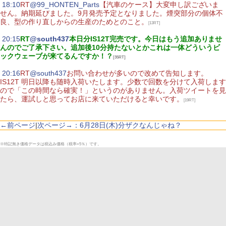
|
18:10
RT
@99_HONTEN_Parts
【汽車のケース】大変申し訳ございま
せん。納期延びました。9月発売予定となりました。煙突部分の個体不
良、型の作り直しからの生産のためとのこと。
[13RT]
|
20:15
RT
@south437
本日分IS12T完売です。今日はもう追加ありませ
んのでご了承下さい。追加後10分持たないとかこれは一体どういうビ
ックウェーブが来てるんですか！？
[35RT]
|
20:16
RT
@south437
お問い合わせが多いので改めて告知します。
IS12T 明日以降も随時入荷いたします。少数で回数を分けて入荷します
ので「この時間なら確実！」というのがありません。入荷ツイートを見
たら、運試しと思ってお店に来ていただけると幸いです。
[19RT]
←前ページ
|
次ページ→：6月28日(木)分ザクなんじゃね？
※特記無き価格データは税込み価格（税率=5％）です。